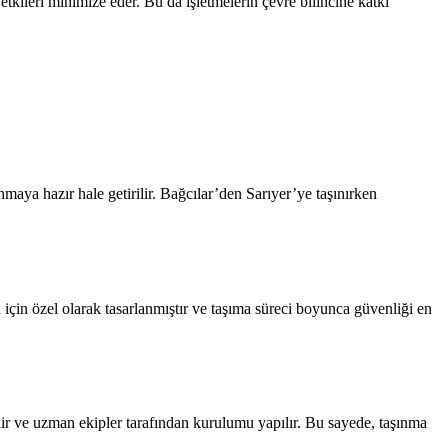
etkileri minimize eder. Bu da işletmelerin çevre bilincine katkı
nmaya hazır hale getirilir. Bağcılar’den Sarıyer’ye taşınırken
i için özel olarak tasarlanmıştır ve taşıma süreci boyunca güvenliği en
dilir ve uzman ekipler tarafından kurulumu yapılır. Bu sayede, taşınma