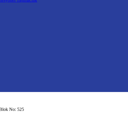
fesyonel Taşımacılık
 Blok No: 525