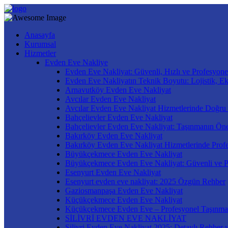
Anasayfa
Kurumsal
Hizmetler
Evden Eve Nakliye
Evden Eve Nakliyat: Güvenli, Hızlı ve Profesyone
Evden Eve Nakliyatın Teknik Boyutu: Lojistik, E
Arnavutköy Evden Eve Nakliyat
Avcılar Evden Eve Nakliyat
Avcılar Evden Eve Nakliyat Hizmetlerinde Doğru
Bahçelievler Evden Eve Nakliyat
Bahçelievler Evden Eve Nakliyat: Taşınmanın Öne
Bakırköy Evden Eve Nakliyat
Bakırköy Evden Eve Nakliyat Hizmetlerinde Prof
Büyükçekmece Evden Eve Nakliyat
Büyükçekmece Evden Eve Nakliyat: Güvenli ve P
Esenyurt Evden Eve Nakliyat
Esenyurt evden eve nakliyat: 2025 Özgün Rehber
Gaziosmanpaşa Evden Eve Nakliyat
Küçükçekmece Evden Eve Nakliyat
Küçükçekmece Evden Eve – Profesyonel Taşınma
SİLİVRİ EVDEN EVE NAKLİYAT
Silivri Evden Eve Nakliyat 2025: Detaylı Rehber v