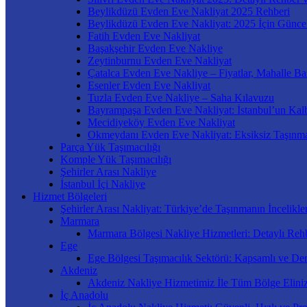
Beylikdüzü Evden Eve Nakliyat 2025 Rehberi
Beylikdüzü Evden Eve Nakliyat: 2025 İçin Güncel
Fatih Evden Eve Nakliyat
Başakşehir Evden Eve Nakliye
Zeytinburnu Evden Eve Nakliyat
Çatalca Evden Eve Nakliye – Fiyatlar, Mahalle Ba
Esenler Evden Eve Nakliyat
Tuzla Evden Eve Nakliye – Saha Kılavuzu
Bayrampaşa Evden Eve Nakliyat: İstanbul’un Kal
Mecidiyeköy Evden Eve Nakliyat
Okmeydanı Evden Eve Nakliyat: Eksiksiz Taşınm
Parça Yük Taşımacılığı
Komple Yük Taşımacılığı
Şehirler Arası Nakliye
İstanbul İçi Nakliye
Hizmet Bölgeleri
Şehirler Arası Nakliyat: Türkiye’de Taşınmanın İncelikler
Marmara
Marmara Bölgesi Nakliye Hizmetleri: Detaylı Rehb
Ege
Ege Bölgesi Taşımacılık Sektörü: Kapsamlı ve Der
Akdeniz
Akdeniz Nakliye Hizmetimiz İle Tüm Bölge Elini
İç Anadolu