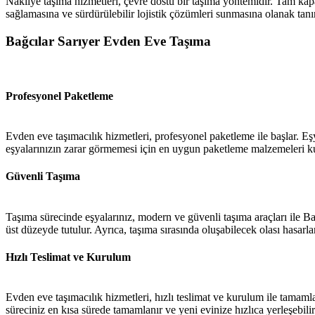
Nakliye taşıma hizmetleri, çevre dostu bir taşıma yöntemidir. Tam kapas
sağlamasına ve sürdürülebilir lojistik çözümleri sunmasına olanak tanır
Bağcılar Sarıyer Evden Eve Taşıma
Profesyonel Paketleme
Evden eve taşımacılık hizmetleri, profesyonel paketleme ile başlar. Eşya
eşyalarınızın zarar görmemesi için en uygun paketleme malzemeleri kul
Güvenli Taşıma
Taşıma sürecinde eşyalarınız, modern ve güvenli taşıma araçları ile Bağ
üst düzeyde tutulur. Ayrıca, taşıma sırasında oluşabilecek olası hasarla
Hızlı Teslimat ve Kurulum
Evden eve taşımacılık hizmetleri, hızlı teslimat ve kurulum ile tamamla
süreciniz en kısa sürede tamamlanır ve yeni evinize hızlıca yerleşebilir