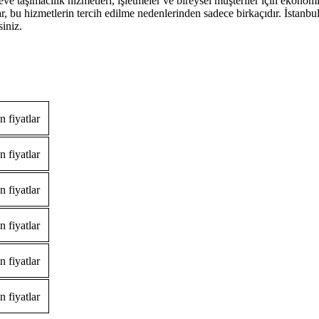
e taşımacılık hizmetleri, işletmeler ve bireysel müşteriler için ekonomik
r, bu hizmetlerin tercih edilme nedenlerinden sadece birkaçıdır. İstanbu
siniz.
 fiyatlar
 fiyatlar
 fiyatlar
 fiyatlar
 fiyatlar
 fiyatlar