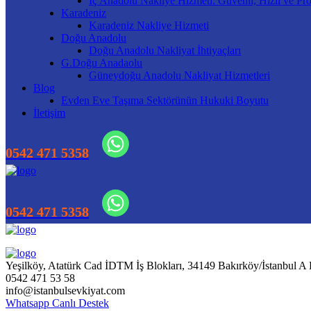
İç Anadolu Nakliye Hizmeti: Güvenli, Hızlı ve Pro
Karadeniz
Karadeniz Nakliye Hizmeti
Doğu Anadolu
Doğu Anadolu Nakliyat İhtiyaçları
G.Doğu Anadaolu
Güneydoğu Anadolu Nakliyat Hizmetleri
Blog
Evden Eve Taşıma Sektörünün Hukuki Boyutu
İletişim
Yeşilköy, Atatürk Cad İDTM İş Blokları, 34149 Bakırköy/İstanbul A
0542 471 53 58
info@istanbulsevkiyat.com
Whatsapp Canlı Destek