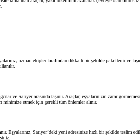
ite kullanılan araçlar, yakıt tüketimini azaltarak çevreye olan olumsuz 
.
larınız, uzman ekipler tarafından dikkatli bir şekilde paketlenir ve taşı
lanılır.
cılar ve Sarıyer arasında taşınır. Araçlar, eşyalarınızın zarar görmemes
rı minimize etmek için gerekli tüm önlemler alınır.
nır. Eşyalarınız, Sarıyer’deki yeni adresinize hızlı bir şekilde teslim e
siniz.