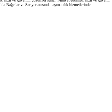
, hızlı ve güvenilir çözümler sunar. Maliyet etkinliği, hızlı ve güvenli
l’da Bağcılar ve Sarıyer arasında taşımacılık hizmetlerinden