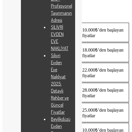
Fiyatlar
Profesyonel
Taşınmanın
Adresi
SİLİVRİ
Bağcılar Sancaktepe 1+1 Ev
10.000₺’den başlayan
EVDEN
Taşıma Fiyatı
fiyatlar
EVE
NAKLİYAT
Bağcılar Sancaktepe 2+1 Ev
18.000₺’den başlayan
Taşıma Fiyatı
Silivri
fiyatlar
Evden
Eve
Bağcılar Sancaktepe 3+1 Ev
22.000₺’den başlayan
Taşıma Fiyatı
fiyatlar
Nakliyat
2025:
Bağcılar Sancaktepe 4+1 Ev
28.000₺’den başlayan
Detaylı
Taşıma Fiyatı
fiyatlar
Rehber ve
Güncel
Bağcılar Sancaktepe Ofis Taşıma
25.000₺’den başlayan
Fiyatlar
Fiyatı
fiyatlar
Beylikdüzü
Evden
Bağcılar Sancaktepe Parça Eşya
10.000₺’den başlayan