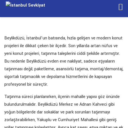
Beylikdüzü, İstanbul’un batısında, hızla gelişen ve modern konut
projeleri ile dikkat çeken bir ilçedir. Son yıllarda artan nüfus ve
yeni konut projeleri, taşınma taleplerini ciddi şekilde artırmıştır.
Bu nedenle Beylikdüzü evden eve nakliyat, sadece eşyaların
taşınması değil; paketleme, asansörlü taşıma, montaj/demontaj,
sigortalı taşımacılık ve depolama hizmetlerini de kapsayan
profesyonel bir süreçtir.
Taşınma süreci planlanırken, ilçenin mahalle yapısı göz önünde
bulundurulmalıdır. Beylikdüzü Merkez ve Adnan Kahveci gibi
yoğun bölgelerde dar sokaklar ve park sorunları taşınmayı
zorlaştırabilirken, Yakuplu ve Cumhuriyet Mahallesi gibi geniş
yollar taşınmayı kolaylaştırır. Ayrıca kat sayısı, eşya miktarı ve ek