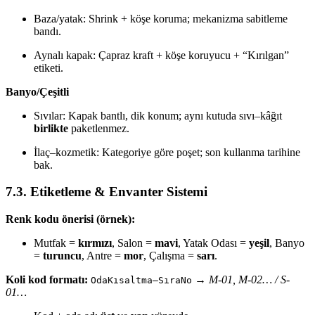
Baza/yatak: Shrink + köşe koruma; mekanizma sabitleme
bandı.
Aynalı kapak: Çapraz kraft + köşe koruyucu + “Kırılgan”
etiketi.
Banyo/Çeşitli
Sıvılar: Kapak bantlı, dik konum; aynı kutuda sıvı–kâğıt
birlikte
paketlenmez.
İlaç–kozmetik: Kategoriye göre poşet; son kullanma tarihine
bak.
7.3. Etiketleme & Envanter Sistemi
Renk kodu önerisi (örnek):
Mutfak =
kırmızı
, Salon =
mavi
, Yatak Odası =
yeşil
, Banyo
=
turuncu
, Antre =
mor
, Çalışma =
sarı
.
Koli kod formatı:
→
M-01, M-02… / S-
OdaKısaltma–SıraNo
01…