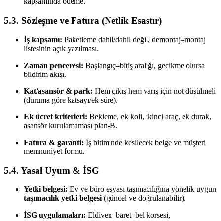
kapsamında ödeme.
5.3. Sözleşme ve Fatura (Netlik Esastır)
İş kapsamı:
Paketleme dahil/dahil değil, demontaj–montaj
listesinin açık yazılması.
Zaman penceresi:
Başlangıç–bitiş aralığı, gecikme olursa
bildirim akışı.
Kat/asansör & park:
Hem çıkış hem varış için not düşülmeli
(duruma göre katsayı/ek süre).
Ek ücret kriterleri:
Bekleme, ek koli, ikinci araç, ek durak,
asansör kurulamaması plan-B.
Fatura & garanti:
İş bitiminde kesilecek belge ve müşteri
memnuniyet formu.
5.4. Yasal Uyum & İSG
Yetki belgesi:
Ev ve büro eşyası taşımacılığına yönelik uygun
taşımacılık yetki belgesi
(güncel ve doğrulanabilir).
İSG uygulamaları:
Eldiven–baret–bel korsesi,