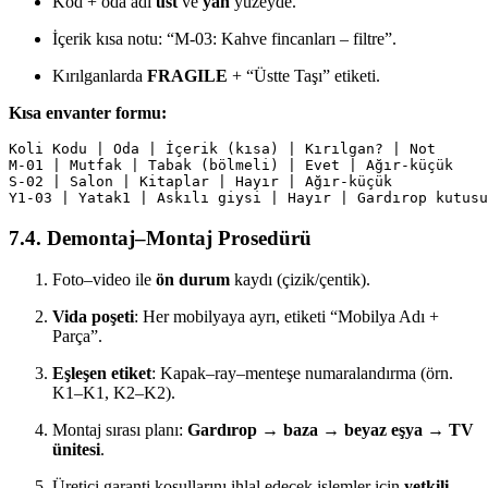
Kod + oda adı
üst
ve
yan
yüzeyde.
İçerik kısa notu: “M-03: Kahve fincanları – filtre”.
Kırılganlarda
FRAGILE
+ “Üstte Taşı” etiketi.
Kısa envanter formu:
Koli Kodu | Oda | İçerik (kısa) | Kırılgan? | Not

M-01 | Mutfak | Tabak (bölmeli) | Evet | Ağır-küçük

S-02 | Salon | Kitaplar | Hayır | Ağır-küçük

Y1-03 | Yatak1 | Askılı giysi | Hayır | Gardırop kutusu
7.4. Demontaj–Montaj Prosedürü
Foto–video ile
ön durum
kaydı (çizik/çentik).
Vida poşeti
: Her mobilyaya ayrı, etiketi “Mobilya Adı +
Parça”.
Eşleşen etiket
: Kapak–ray–menteşe numaralandırma (örn.
K1–K1, K2–K2).
Montaj sırası planı:
Gardırop → baza → beyaz eşya → TV
ünitesi
.
Üretici garanti koşullarını ihlal edecek işlemler için
yetkili