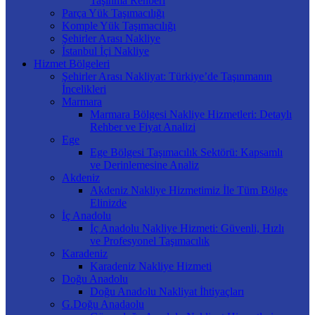
Taşınma Rehberi
Parça Yük Taşımacılığı
Komple Yük Taşımacılığı
Şehirler Arası Nakliye
İstanbul İçi Nakliye
Hizmet Bölgeleri
Şehirler Arası Nakliyat: Türkiye’de Taşınmanın
İncelikleri
Marmara
Marmara Bölgesi Nakliye Hizmetleri: Detaylı
Rehber ve Fiyat Analizi
Ege
Ege Bölgesi Taşımacılık Sektörü: Kapsamlı
ve Derinlemesine Analiz
Akdeniz
Akdeniz Nakliye Hizmetimiz İle Tüm Bölge
Elinizde
İç Anadolu
İç Anadolu Nakliye Hizmeti: Güvenli, Hızlı
ve Profesyonel Taşımacılık
Karadeniz
Karadeniz Nakliye Hizmeti
Doğu Anadolu
Doğu Anadolu Nakliyat İhtiyaçları
G.Doğu Anadaolu