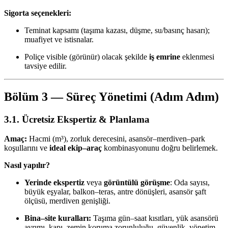
Sigorta seçenekleri:
Teminat kapsamı (taşıma kazası, düşme, su/basınç hasarı);
muafiyet ve istisnalar.
Poliçe visible (görünür) olacak şekilde
iş emrine
eklenmesi
tavsiye edilir.
Bölüm 3 — Süreç Yönetimi (Adım Adım)
3.1. Ücretsiz Ekspertiz & Planlama
Amaç:
Hacmi (m³), zorluk derecesini, asansör–merdiven–park
koşullarını ve
ideal ekip–araç
kombinasyonunu doğru belirlemek.
Nasıl yapılır?
Yerinde ekspertiz
veya
görüntülü görüşme
: Oda sayısı,
büyük eşyalar, balkon–teras, antre dönüşleri, asansör şaft
ölçüsü, merdiven genişliği.
Bina–site kuralları:
Taşıma gün–saat kısıtları, yük asansörü
ayrımı, kapı–zemin koruma zorunluluğu, güvenlik–yönetim