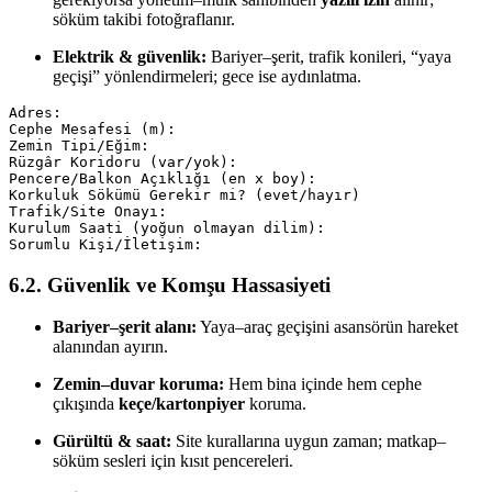
söküm takibi fotoğraflanır.
Elektrik & güvenlik:
Bariyer–şerit, trafik konileri, “yaya
geçişi” yönlendirmeleri; gece ise aydınlatma.
Adres:

Cephe Mesafesi (m):

Zemin Tipi/Eğim:

Rüzgâr Koridoru (var/yok):

Pencere/Balkon Açıklığı (en x boy):

Korkuluk Sökümü Gerekir mi? (evet/hayır)

Trafik/Site Onayı:

Kurulum Saati (yoğun olmayan dilim):

Sorumlu Kişi/İletişim:
6.2. Güvenlik ve Komşu Hassasiyeti
Bariyer–şerit alanı:
Yaya–araç geçişini asansörün hareket
alanından ayırın.
Zemin–duvar koruma:
Hem bina içinde hem cephe
çıkışında
keçe/kartonpiyer
koruma.
Gürültü & saat:
Site kurallarına uygun zaman; matkap–
söküm sesleri için kısıt pencereleri.