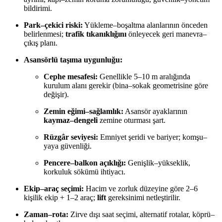
bildirimi.
Park–çekici riski:
Yükleme–boşaltma alanlarının önceden
belirlenmesi;
trafik tıkanıklığını
önleyecek geri manevra–
çıkış planı.
Asansörlü taşıma uygunluğu:
Cephe mesafesi:
Genellikle 5–10 m aralığında
kurulum alanı gerekir (bina–sokak geometrisine göre
değişir).
Zemin eğimi–sağlamlık:
Asansör ayaklarının
kaymaz–dengeli
zemine oturması şart.
Rüzgâr seviyesi:
Emniyet şeridi ve bariyer; komşu–
yaya güvenliği.
Pencere–balkon açıklığı:
Genişlik–yükseklik,
korkuluk sökümü ihtiyacı.
Ekip–araç seçimi:
Hacim ve zorluk düzeyine göre 2–6
kişilik ekip + 1–2 araç;
lift
gereksinimi netleştirilir.
Zaman–rota:
Zirve dışı saat seçimi, alternatif rotalar, köprü–