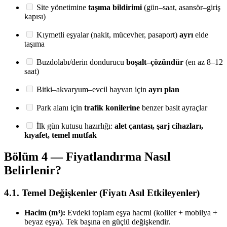
Site yönetimine
taşıma bildirimi
(gün–saat, asansör–giriş
kapısı)
Kıymetli eşyalar (nakit, mücevher, pasaport)
ayrı
elde
taşıma
Buzdolabı/derin dondurucu
boşalt–çözündür
(en az 8–12
saat)
Bitki–akvaryum–evcil hayvan için
ayrı plan
Park alanı için
trafik konilerine
benzer basit ayraçlar
İlk gün kutusu hazırlığı:
alet çantası, şarj cihazları,
kıyafet, temel mutfak
Bölüm 4 — Fiyatlandırma Nasıl
Belirlenir?
4.1. Temel Değişkenler (Fiyatı Asıl Etkileyenler)
Hacim (m³):
Evdeki toplam eşya hacmi (koliler + mobilya +
beyaz eşya). Tek başına en güçlü değişkendir.