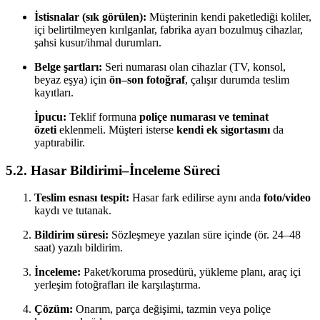
İstisnalar (sık görülen):
Müşterinin kendi paketlediği koliler,
içi belirtilmeyen kırılganlar, fabrika ayarı bozulmuş cihazlar,
şahsi kusur/ihmal durumları.
Belge şartları:
Seri numarası olan cihazlar (TV, konsol,
beyaz eşya) için
ön–son fotoğraf
, çalışır durumda teslim
kayıtları.
İpucu:
Teklif formuna
poliçe numarası ve teminat
özeti
eklenmeli. Müşteri isterse
kendi ek sigortasını
da
yaptırabilir.
5.2. Hasar Bildirimi–İnceleme Süreci
Teslim esnası tespit:
Hasar fark edilirse aynı anda
foto/video
kaydı ve tutanak.
Bildirim süresi:
Sözleşmeye yazılan süre içinde (ör. 24–48
saat) yazılı bildirim.
İnceleme:
Paket/koruma prosedürü, yükleme planı, araç içi
yerleşim fotoğrafları ile karşılaştırma.
Çözüm:
Onarım, parça değişimi, tazmin veya poliçe