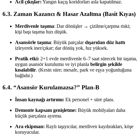
Acil çıkışlar:
Yangın kaçış koridorları asla kapatılmaz.
6.3. Zaman Kazancı & Hasar Azaltma (Basit Kıyas)
Merdivenle taşıma
: Dar dönüşler → çizilme/çarpma riski;
kişi başı taşıma hızı düşük.
Asansörle taşıma
: Büyük parçalar
dışarıdan düz hattı
izleyerek iner/çıkar; dar dönüş yok, hız yüksek.
Pratik etki:
2+1 evde merdivenle 6–7 saat sürecek bir taşıma,
uygun asansör kurulumu ve iyi planla
belirgin şekilde
kısalabilir
. (Kesin süre; mesafe, park ve eşya yoğunluğuna
bağlıdır.)
6.4. “Asansör Kurulamazsa?” Plan-B
İnsan kaynağı artırımı:
Ek personel + süre planı.
Demonte kapsam genişletme:
Büyük mobilyaları daha
küçük parçalara ayırma.
Ara ekipman:
Raylı taşıyıcılar, merdiven kaydırakları, köşe
koruyucular.