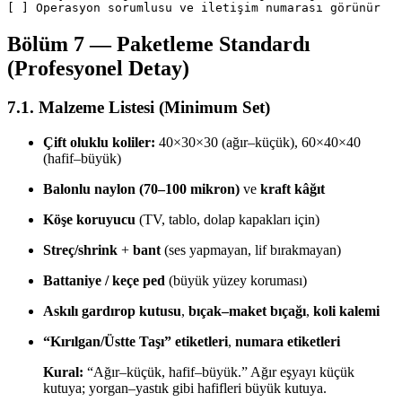
[ ] Operasyon sorumlusu ve iletişim numarası görünür
Bölüm 7 — Paketleme Standardı
(Profesyonel Detay)
7.1. Malzeme Listesi (Minimum Set)
Çift oluklu koliler:
40×30×30 (ağır–küçük), 60×40×40
(hafif–büyük)
Balonlu naylon (70–100 mikron)
ve
kraft kâğıt
Köşe koruyucu
(TV, tablo, dolap kapakları için)
Streç/shrink
+
bant
(ses yapmayan, lif bırakmayan)
Battaniye / keçe ped
(büyük yüzey koruması)
Askılı gardırop kutusu
,
bıçak–maket bıçağı
,
koli kalemi
“Kırılgan/Üstte Taşı” etiketleri
,
numara etiketleri
Kural:
“Ağır–küçük, hafif–büyük.” Ağır eşyayı küçük
kutuya; yorgan–yastık gibi hafifleri büyük kutuya.