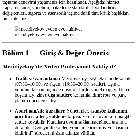
taşınma deneyimi yaşamanız için hazırlandı. Aşağıda; hizmet
kapsamı, süreç yönetimi, paketleme standardı, fiyatlandırma
değişkenleri, sigorta ve asansörlü taşıma dahil tüm kritik başlıkları
bulacaksınız.
mecidiyeköy evden eve nakliyat
Bölüm 1 — Giriş & Değer Önerisi
Mecidiyeköy’de Neden Profesyonel Nakliyat?
Trafik ve zamanlama:
Mecidiyeköy–Şişli ekseninde sabah
(07:30–10:00) ve akşam (16:30–20:00) saatleri, taşıma
verimini keskin biçimde düşürür. Profesyonel ekip, yükleme–
boşaltmayı
zirve dışı saatlere
konumlandırır; rota ve park
planını önceden çalışır.
Apartman/site kuralları:
Yönetimler,
asansör kullanımı,
gürültü saatleri, yükleme kapısı
, zemin–duvar koruma gibi
şartlar koyabilir. Kurallara uyum sağlanmadığında taşınma
durabilir. Deneyimli ekipler, yönetimle
ön onay
ve “taşıma
bildirimi” süreçlerini sizin adınıza yürütür.