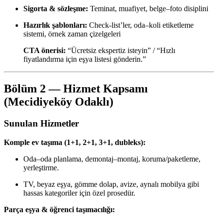
Sigorta & sözleşme:
Teminat, muafiyet, belge–foto disiplini
Hazırlık şablonları:
Check-list’ler, oda–koli etiketleme
sistemi, örnek zaman çizelgeleri
CTA önerisi:
“Ücretsiz ekspertiz isteyin” / “Hızlı
fiyatlandırma için eşya listesi gönderin.”
Bölüm 2 — Hizmet Kapsamı
(Mecidiyeköy Odaklı)
Sunulan Hizmetler
Komple ev taşıma (1+1, 2+1, 3+1, dubleks):
Oda–oda planlama, demontaj–montaj, koruma/paketleme,
yerleştirme.
TV, beyaz eşya, gömme dolap, avize, aynalı mobilya gibi
hassas kategoriler için özel prosedür.
Parça eşya & öğrenci taşımacılığı: