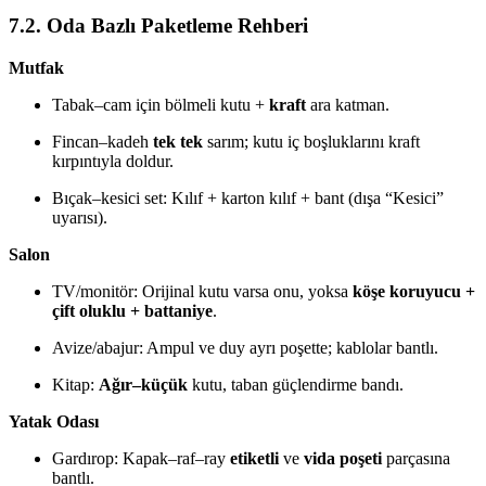
7.2. Oda Bazlı Paketleme Rehberi
Mutfak
Tabak–cam için bölmeli kutu +
kraft
ara katman.
Fincan–kadeh
tek tek
sarım; kutu iç boşluklarını kraft
kırpıntıyla doldur.
Bıçak–kesici set: Kılıf + karton kılıf + bant (dışa “Kesici”
uyarısı).
Salon
TV/monitör: Orijinal kutu varsa onu, yoksa
köşe koruyucu +
çift oluklu + battaniye
.
Avize/abajur: Ampul ve duy ayrı poşette; kablolar bantlı.
Kitap:
Ağır–küçük
kutu, taban güçlendirme bandı.
Yatak Odası
Gardırop: Kapak–raf–ray
etiketli
ve
vida poşeti
parçasına
bantlı.