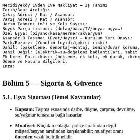
Mecidiyeköy Evden Eve Nakliyat — İş Tanımı

Tarih/Saat Aralığı:

Çıkış Adresi / Kat / Asansör:

Varış Adresi / Kat / Asansör:

Hacim Tahmini (m³) ve Koli Sayısı:

Büyük Parça Listesi: (dolap/baza/TV/beyaz eşya…)

Özel Eşya: (piyano/kasa/mermer/akvaryum)

Asansörlü Taşıma: (Evet/Hayır) — Kurulum Yeri Onayı:

Park/Rezerv: (Yönetim teyidi/çekici riski)

Dahil: (paketleme, demontaj–montaj, zemin/duvar koruma,
Dahil Değil: (elektrik–su–doğalgaz bağlantıları, sabit 
Ek Ücret Politikası: (bekleme, ek koli, ek durak, ikinc
Ödeme ve Fatura Bilgileri:

İmza:

Bölüm 5 — Sigorta & Güvence
5.1. Eşya Sigortası (Temel Kavramlar)
Kapsam:
Taşıma esnasında darbe, düşme, çarpma, devrilme,
su/yağmur temasına bağlı hasarlar.
Muafiyet:
Küçük meblağlar poliçe tarafından değil
müşteri/taşıyan tarafından karşılanabilir; muafiyet oranı
önceden
yazılı belirtilmelidir.