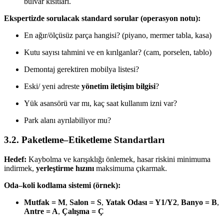
bulvar kısıtları.
Ekspertizde sorulacak standard sorular (operasyon notu):
En ağır/ölçüsüz parça hangisi? (piyano, mermer tabla, kasa)
Kutu sayısı tahmini ve en kırılganlar? (cam, porselen, tablo)
Demontaj gerektiren mobilya listesi?
Eski/ yeni adreste
yönetim iletişim bilgisi
?
Yük asansörü var mı, kaç saat kullanım izni var?
Park alanı ayrılabiliyor mu?
3.2. Paketleme–Etiketleme Standartları
Hedef:
Kaybolma ve karışıklığı önlemek, hasar riskini minimuma
indirmek,
yerleştirme hızını
maksimuma çıkarmak.
Oda–koli kodlama sistemi (örnek):
Mutfak = M
,
Salon = S
,
Yatak Odası = Y1/Y2
,
Banyo = B
,
Antre = A
,
Çalışma = Ç