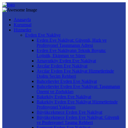
Anasayfa
Kurumsal
Hizmetler
Evden Eve Nakliye
Evden Eve Nakliyat: Güvenli, Hızlı ve
Profesyonel Taşınmanın Adresi
Evden Eve Nakliyatın Teknik Boyutu:
Lojistik, Ekipman ve Süreç
Arnavutköy Evden Eve Nakliyat
Avcılar Evden Eve Nakliyat
Avcılar Evden Eve Nakliyat Hizmetlerinde
Doğru Seçim Rehberi
Bahçelievler Evden Eve Nakliyat
Bahçelievler Evden Eve Nakliyat: Taşınmanın
Önemi ve Zorlukları
Bakırköy Evden Eve Nakliyat
Bakırköy Evden Eve Nakliyat Hizmetlerinde
Profesyonel Yaklaşım
Büyükçekmece Evden Eve Nakliyat
Büyükçekmece Evden Eve Nakliyat: Güvenli
ve Profesyonel Taşıma Rehberi
Esenyurt Evden Eve Nakliyat