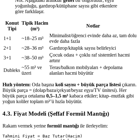
Not: Aşağıdaki aralıklar
genel
bir öngörüdür; eşya
yoğunluğu, gardırop/kütüphane sayısı gibi etkenlere
göre farklılaşır.
Konut
Tipik Hacim
Notlar
Tipi
(m³)
Minimalist/öğrenci evinde daha az, tam dolu
1+1
~18–25 m³
evde daha fazla
2+1
~28–36 m³
Gardırop/kitaplık sayısı belirleyici
Çocuk odası + çoklu raf sistemleri hacmi
3+1
~38–50 m³
artırır
~55 m³ ve
Teras/balkon mobilyaları + depolama
Dubleks
üzeri
alanları hacmi büyütür
Hızlı yöntem:
Oda başına
koli sayısı + büyük parça listesi
çıkarın.
Büyük parça = (dolap/baza/çekyat/beyaz eşya/TV ünitesi). Her
büyük parça ortalama
0,5–1,5 m³
kabaca etkiler; kitap–mutfak gibi
yoğun koliler toplam m³’ü hızla büyütür.
4.3. Fiyat Modeli (Şeffaf Formül Mantığı)
Rakam vermek yerine
formül mantığı
ile ilerleyelim:
Tahmini Fiyat = Baz Tutar(Hacim) 
