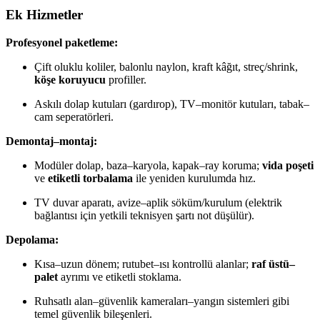
Ek Hizmetler
Profesyonel paketleme:
Çift oluklu koliler, balonlu naylon, kraft kâğıt, streç/shrink,
köşe koruyucu
profiller.
Askılı dolap kutuları (gardırop), TV–monitör kutuları, tabak–
cam seperatörleri.
Demontaj–montaj:
Modüler dolap, baza–karyola, kapak–ray koruma;
vida poşeti
ve
etiketli torbalama
ile yeniden kurulumda hız.
TV duvar aparatı, avize–aplik söküm/kurulum (elektrik
bağlantısı için yetkili teknisyen şartı not düşülür).
Depolama:
Kısa–uzun dönem; rutubet–ısı kontrollü alanlar;
raf üstü–
palet
ayrımı ve etiketli stoklama.
Ruhsatlı alan–güvenlik kameraları–yangın sistemleri gibi
temel güvenlik bileşenleri.