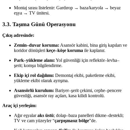
Montaj sırası listelenir: Gardırop → baza/karyola → beyaz
eşya → TV ünitesi.
3.3. Taşıma Günü Operasyonu
Çıkış adresinde:
Zemin–duvar koruma:
Asansör kabini, bina giriş kapıları ve
koridor dönüşleri
keçe–köşe koruma
ile kaplanır.
Park–yükleme alanı:
Yol güvenliği için reflektör–levha–
şerit; komşu bilgilendirme.
Ekip içi rol dağılımı:
Demontaj ekibi, paketleme ekibi,
yükleme ekibi olarak ayrışma.
Asansörlü kurulum:
Bariyer–şerit çekimi, cephe–pencere
güvenliği, asansör ray açıları, kasa kilidi kontrolü.
Araç içi yerleşim:
Ağır eşyalar
aks üstü
; dolap–baza panelleri dikme–destekli;
TV ve cam yüzeyler “
çarpışmasız bölge
”de.