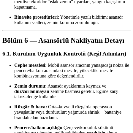
merdiven/koridor “ıslak zemin” uyarıları, yangın kaçışlarını
kapatmama.
Bina/site prosedürleri:
Yönetimle yazılı bildirim; asansör
kullanım saatleri; zemin koruma zorunluluğu.
Bölüm 6 — Asansörlü Nakliyatın Detayı
6.1. Kurulum Uygunluk Kontrolü (Keşif Adımları)
Cephe mesafesi:
Mobil asansör aracının yanaşacağı nokta ile
pencere/balkon arasındaki mesafe; yükseklik–mesafe
kombinasyonuna göre değerlendirilir.
Zemin durumu:
Asansör ayaklarının kaymaz ve
düz/zorlanmayan
zemine basması gerekir. Eğime karşı
takoz–denge kullanılır.
Rüzgâr & hava:
Orta–kuvvetli rüzgârda operasyon
yavaşlatılır veya durdurulur; yağmurda shrink + battaniye +
brandalı alan hazırlanır.
Pencere/balkon açıklığı:
Çerçeve/korkuluk sökümü
gerekiyorsa yönetim–mülk sahibinden
yazılı izin
alınır;