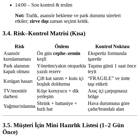
14:00 – Son kontrol & teslim
Not:
Trafik, asansör bekleme ve park durumu süreleri
etkiler;
zirve dışı
zaman seçimi kritik.
3.4. Risk–Kontrol Matrisi (Kısa)
Risk
Önlem
Kontrol Noktası
Asansör
Ön gün
cephe–zemin
Ekspertiz formunda
kurulamaması
keşfi
işaretle
Park alanının
Yönetim/yakın otoparkla
Taşıma günü 1 saat önce
kapalı olması
yazılı rezerv
teyit
Çift kat sarım + kutu içi
“FRAGILE” ve üstte
Kırılgan hasarı
boşluk doldurma
taşı etiketi
TV/monitör
Köşe koruyucu + dik
Araç içi çarpışmasız
darbesi
yerleşim
bölge
Shrink + battaniye +
Hava durumuna göre
Yağmur/ıslanma
hızlı hat
çadır/brandalı alan
3.5. Müşteri İçin Mini Hazırlık Listesi (1–2 Gün
Önce)