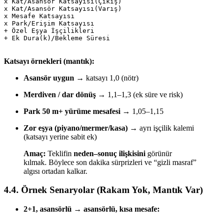
x Kat/Asansör Katsayısı(Çıkış) 

x Kat/Asansör Katsayısı(Varış) 

x Mesafe Katsayısı 

x Park/Erişim Katsayısı 

+ Özel Eşya İşçilikleri 

+ Ek Dura(k)/Bekleme Süresi

Katsayı örnekleri (mantık):
Asansör uygun
→ katsayı 1,0 (nötr)
Merdiven / dar dönüş
→ 1,1–1,3 (ek süre ve risk)
Park 50 m+ yürüme mesafesi
→ 1,05–1,15
Zor eşya (piyano/mermer/kasa)
→ ayrı işçilik kalemi
(katsayı yerine sabit ek)
Amaç:
Teklifin
neden–sonuç ilişkisini
görünür
kılmak. Böylece son dakika sürprizleri ve “gizli masraf”
algısı ortadan kalkar.
4.4. Örnek Senaryolar (Rakam Yok, Mantık Var)
2+1, asansörlü → asansörlü, kısa mesafe: