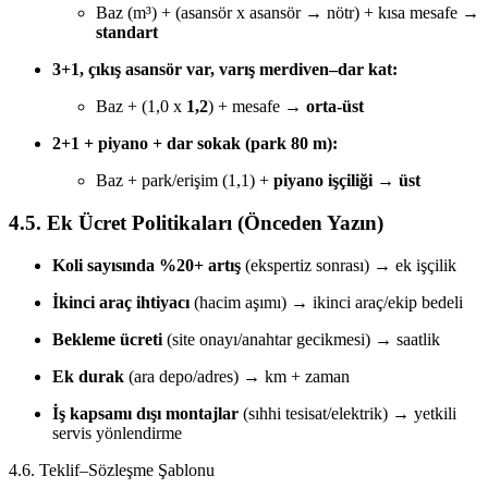
Baz (m³) + (asansör x asansör → nötr) + kısa mesafe →
standart
3+1, çıkış asansör var, varış merdiven–dar kat:
Baz + (1,0 x
1,2
) + mesafe →
orta-üst
2+1 + piyano + dar sokak (park 80 m):
Baz + park/erişim (1,1) +
piyano işçiliği
→
üst
4.5. Ek Ücret Politikaları (Önceden Yazın)
Koli sayısında %20+ artış
(ekspertiz sonrası) → ek işçilik
İkinci araç ihtiyacı
(hacim aşımı) → ikinci araç/ekip bedeli
Bekleme ücreti
(site onayı/anahtar gecikmesi) → saatlik
Ek durak
(ara depo/adres) → km + zaman
İş kapsamı dışı montajlar
(sıhhi tesisat/elektrik) → yetkili
servis yönlendirme
4.6. Teklif–Sözleşme Şablonu