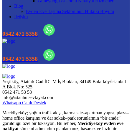
Güneydoğu Anadolu Nakliyat Hizmetleri
Blog
Evden Eve Taşıma Sektörünün Hukuki Boyutu
İletişim
Yeşilköy, Atatürk Cad İDTM İş Blokları, 34149 Bakırköy/İstanbul
A Blok No: 525
0542 471 53 58
info@istanbulsevkiyat.com
Whatsapp Canlı Destek
Mecidiyeköy; yoğun trafik akışı, karma site–apartman yapısı, plaza–
home office karışımı ve dar sokak–park sorunlarının “bir arada”
görüldüğü özel bir lokasyon. Bu rehber,
Mecidiyeköy evden eve
nakliyat
sürecini adım adım planlamanız, hasarsız ve hızlı bir