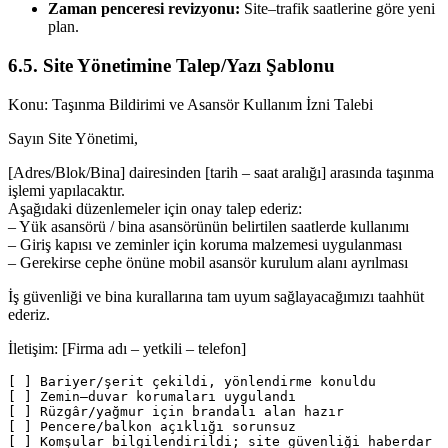
Zaman penceresi revizyonu:
Site–trafik saatlerine göre yeni
plan.
6.5. Site Yönetimine Talep/Yazı Şablonu
Konu: Taşınma Bildirimi ve Asansör Kullanım İzni Talebi
Sayın Site Yönetimi,
[Adres/Blok/Bina] dairesinden [tarih – saat aralığı] arasında taşınma
işlemi yapılacaktır.
Aşağıdaki düzenlemeler için onay talep ederiz:
– Yük asansörü / bina asansörünün belirtilen saatlerde kullanımı
– Giriş kapısı ve zeminler için koruma malzemesi uygulanması
– Gerekirse cephe önüne mobil asansör kurulum alanı ayrılması
İş güvenliği ve bina kurallarına tam uyum sağlayacağımızı taahhüt
ederiz.
İletişim: [Firma adı – yetkili – telefon]
[ ] Bariyer/şerit çekildi, yönlendirme konuldu

[ ] Zemin–duvar korumaları uygulandı

[ ] Rüzgâr/yağmur için brandalı alan hazır

[ ] Pencere/balkon açıklığı sorunsuz

[ ] Komşular bilgilendirildi; site güvenliği haberdar
