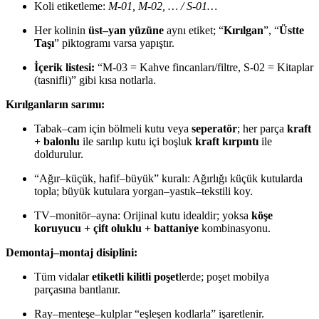
Koli etiketleme:
M-01, M-02, … / S-01…
Her kolinin
üst–yan yüzüne
aynı etiket; “
Kırılgan
”, “
Üstte
Taşı
” piktogramı varsa yapıştır.
İçerik listesi:
“M-03 = Kahve fincanları/filtre, S-02 = Kitaplar
(tasnifli)” gibi kısa notlarla.
Kırılganların sarımı:
Tabak–cam için bölmeli kutu veya
seperatör
; her parça
kraft
+ balonlu
ile sarılıp kutu içi boşluk
kraft kırpıntı
ile
doldurulur.
“Ağır–küçük, hafif–büyük” kuralı: Ağırlığı küçük kutularda
topla; büyük kutulara yorgan–yastık–tekstili koy.
TV–monitör–ayna: Orijinal kutu idealdir; yoksa
köşe
koruyucu + çift oluklu + battaniye
kombinasyonu.
Demontaj–montaj disiplini:
Tüm vidalar
etiketli kilitli poşet
lerde; poşet mobilya
parçasına bantlanır.
Ray–menteşe–kulplar “eşleşen kodlarla” işaretlenir.