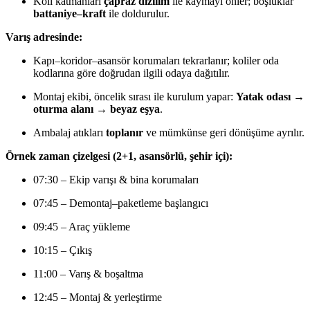
Koli katmanları
çapraz dizilim
ile kaymayı önler; boşluklar
battaniye–kraft
ile doldurulur.
Varış adresinde:
Kapı–koridor–asansör korumaları tekrarlanır; koliler oda
kodlarına göre doğrudan ilgili odaya dağıtılır.
Montaj ekibi, öncelik sırası ile kurulum yapar:
Yatak odası →
oturma alanı → beyaz eşya
.
Ambalaj atıkları
toplanır
ve mümkünse geri dönüşüme ayrılır.
Örnek zaman çizelgesi (2+1, asansörlü, şehir içi):
07:30 – Ekip varışı & bina korumaları
07:45 – Demontaj–paketleme başlangıcı
09:45 – Araç yükleme
10:15 – Çıkış
11:00 – Varış & boşaltma
12:45 – Montaj & yerleştirme