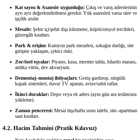
Kat sayısı & Asansör uygunluğu:
Çıkış ve varış adreslerinin
ayrı ayrı değerlendirilmesi gerekir. Yük asansörü varsa süre ve
işçilik azalır.
Mesafe:
Şehir içi/şehir dışı kilometre, köprü/otoyol tercihleri,
güzergâh kısıtları.
Park & erişim:
Kamyon park mesafesi, sokağın darlığı, site
girişine yaklaşım, çekici riski.
Zor/özel eşyalar:
Piyano, kasa, mermer tabla, bilardo masası,
antika vitrin, dev akvaryum.
Demontaj–montaj ihtiyaçları:
Geniş gardırop, sürgülü
kapak sistemleri, duvar TV aparatı, avize/sabit raflar.
İkinci duraklar:
Depo veya ek adres (aynı gün ara teslim/ara
yükleme).
Zaman penceresi:
Mesai dışı/hafta sonu talebi, site–apartman
saat kısıtları.
4.2. Hacim Tahmini (Pratik Kılavuz)