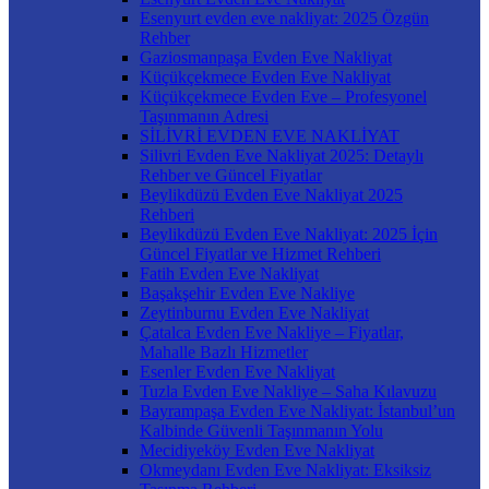
Esenyurt evden eve nakliyat: 2025 Özgün
Rehber
Gaziosmanpaşa Evden Eve Nakliyat
Küçükçekmece Evden Eve Nakliyat
Küçükçekmece Evden Eve – Profesyonel
Taşınmanın Adresi
SİLİVRİ EVDEN EVE NAKLİYAT
Silivri Evden Eve Nakliyat 2025: Detaylı
Rehber ve Güncel Fiyatlar
Beylikdüzü Evden Eve Nakliyat 2025
Rehberi
Beylikdüzü Evden Eve Nakliyat: 2025 İçin
Güncel Fiyatlar ve Hizmet Rehberi
Fatih Evden Eve Nakliyat
Başakşehir Evden Eve Nakliye
Zeytinburnu Evden Eve Nakliyat
Çatalca Evden Eve Nakliye – Fiyatlar,
Mahalle Bazlı Hizmetler
Esenler Evden Eve Nakliyat
Tuzla Evden Eve Nakliye – Saha Kılavuzu
Bayrampaşa Evden Eve Nakliyat: İstanbul’un
Kalbinde Güvenli Taşınmanın Yolu
Mecidiyeköy Evden Eve Nakliyat
Okmeydanı Evden Eve Nakliyat: Eksiksiz