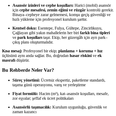
Asansör izinleri ve cephe koşulları:
Harici (mobil) asansör
için
cephe mesafesi, zemin eğimi ve rüzgâr
kontrolü gerekir.
Binaya–cepheye zarar gelmemesi, komşu geçiş güvenliği ve
hızlı yükleme için profesyonel kurulum şarttır.
Kentsel doku:
Esentepe, Fulya, Gültepe, Zincirlikuyu,
Çağlayan gibi yakın mahallelerin her biri
farklı bina tipleri
ve
park koşulları
taşır. Ekip, her güzergâh için ayrı park–
çıkış planı oluşturmalıdır.
Kısa mesaj:
Profesyonel bir ekip;
planlama + koruma + hız
üçlüsünü aynı anda sağlar. Bu, doğrudan
hasar riskini
ve
ek
masrafı
düşürür.
Bu Rehberde Neler Var?
Süreç yönetimi:
Ücretsiz ekspertiz, paketleme standardı,
taşıma günü operasyonu, varış ve yerleştirme
Fiyat formülü:
Hacim (m³), kat–asansör koşulları, mesafe,
zor eşyalar; şeffaf ek ücret politikaları
Asansörlü taşımacılık:
Kurulum uygunluğu, güvenlik ve
zaman kazancı