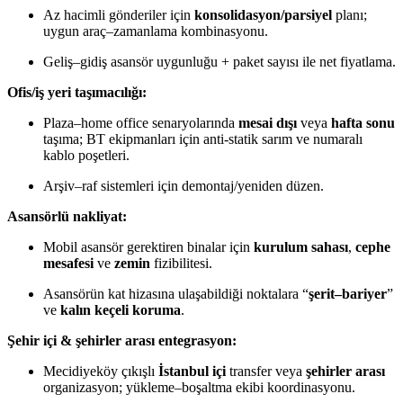
Az hacimli gönderiler için
konsolidasyon/parsiyel
planı;
uygun araç–zamanlama kombinasyonu.
Geliş–gidiş asansör uygunluğu + paket sayısı ile net fiyatlama.
Ofis/iş yeri taşımacılığı:
Plaza–home office senaryolarında
mesai dışı
veya
hafta sonu
taşıma; BT ekipmanları için anti-statik sarım ve numaralı
kablo poşetleri.
Arşiv–raf sistemleri için demontaj/yeniden düzen.
Asansörlü nakliyat:
Mobil asansör gerektiren binalar için
kurulum sahası
,
cephe
mesafesi
ve
zemin
fizibilitesi.
Asansörün kat hizasına ulaşabildiği noktalara “
şerit–bariyer
”
ve
kalın keçeli koruma
.
Şehir içi & şehirler arası entegrasyon:
Mecidiyeköy çıkışlı
İstanbul içi
transfer veya
şehirler arası
organizasyon; yükleme–boşaltma ekibi koordinasyonu.