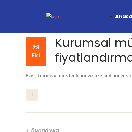
Anasa
Kurumsal müş
23
fiyatlandırm
Eki
Evet, kurumsal müşterilerimize özel indirimler v
This Post
ÖNCEKI YAZI