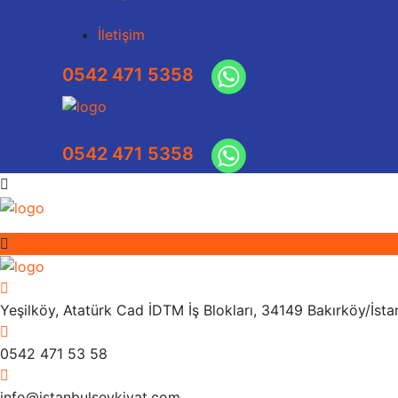
İletişim
Yeşilköy, Atatürk Cad İDTM İş Blokları, 34149 Bakırköy/İst
0542 471 53 58
info@istanbulsevkiyat.com