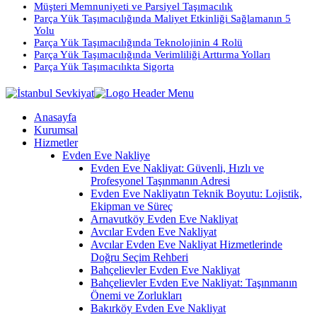
Müşteri Memnuniyeti ve Parsiyel Taşımacılık
Parça Yük Taşımacılığında Maliyet Etkinliği Sağlamanın 5
Yolu
Parça Yük Taşımacılığında Teknolojinin 4 Rolü
Parça Yük Taşımacılığında Verimliliği Arttırma Yolları
Parça Yük Taşımacılıkta Sigorta
Anasayfa
Kurumsal
Hizmetler
Evden Eve Nakliye
Evden Eve Nakliyat: Güvenli, Hızlı ve
Profesyonel Taşınmanın Adresi
Evden Eve Nakliyatın Teknik Boyutu: Lojistik,
Ekipman ve Süreç
Arnavutköy Evden Eve Nakliyat
Avcılar Evden Eve Nakliyat
Avcılar Evden Eve Nakliyat Hizmetlerinde
Doğru Seçim Rehberi
Bahçelievler Evden Eve Nakliyat
Bahçelievler Evden Eve Nakliyat: Taşınmanın
Önemi ve Zorlukları
Bakırköy Evden Eve Nakliyat