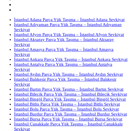
İstanbul Adana Parça Yük Taşıma – İstanbul Adana Sevkiyat
İstanbul Adıyaman Parça Yük Taşıma – İstanbul Adıyaman
Sevkiyat
İstanbul Afyon Parça Yük Taşıma – İstanbul Afyon Sevkiyat
İstanbul Aksaray Parça Yük Taşıma – İstanbul Aksaray
Sevkiyat
İstanbul Amasya Parça Yük Taşıma – İstanbul Amasya
Sevkiyat
İstanbul Ankara Parça Yük Taşıma – İstanbul Ankara Sevkiyat
İstanbul Antalya Parça Yük Taşıma – İstanbul Antalya
Sevkiyat
İstanbul Aydın Parça Yük Taşıma – İstanbul Aydın Sevkiyat
İstanbul Balıkesir Parça Yük Taşıma – İstanbul Balıkesir
Sevkiyat
İstanbul Bartın Parça Yük Taşıma – İstanbul Bartın Sevkiyat
İstanbul Bilecik Parça Yük Taşıma – İstanbul Bilecik Sevkiyat
İstanbul Bingöl Parça Yük Taşıma – İstanbul Bingöl Sevkiyat
İstanbul Bitlis Parça Yük Taşıma – İstanbul Bitlis Sevkiyat
İstanbul Bolu Parça Yük Taşıma – İstanbul Bolu Sevkiyat
İstanbul Burdur Parça Yük Taşıma – İstanbul Burdur Sevkiyat
İstanbul Bursa Parça Yük Taşıma – İstanbul Bursa Sevkiyat
İstanbul Çanakkale Parça Yük Taşıma – İstanbul Çanakkale
Sevkiyat