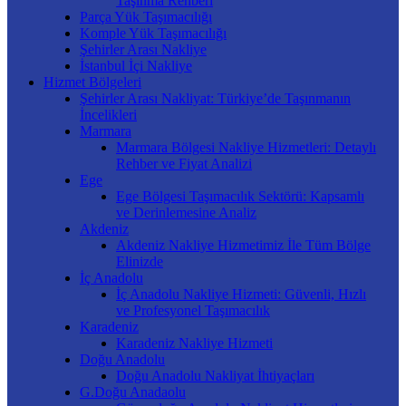
Taşınma Rehberi
Parça Yük Taşımacılığı
Komple Yük Taşımacılığı
Şehirler Arası Nakliye
İstanbul İçi Nakliye
Hizmet Bölgeleri
Şehirler Arası Nakliyat: Türkiye’de Taşınmanın
İncelikleri
Marmara
Marmara Bölgesi Nakliye Hizmetleri: Detaylı
Rehber ve Fiyat Analizi
Ege
Ege Bölgesi Taşımacılık Sektörü: Kapsamlı
ve Derinlemesine Analiz
Akdeniz
Akdeniz Nakliye Hizmetimiz İle Tüm Bölge
Elinizde
İç Anadolu
İç Anadolu Nakliye Hizmeti: Güvenli, Hızlı
ve Profesyonel Taşımacılık
Karadeniz
Karadeniz Nakliye Hizmeti
Doğu Anadolu
Doğu Anadolu Nakliyat İhtiyaçları
G.Doğu Anadaolu