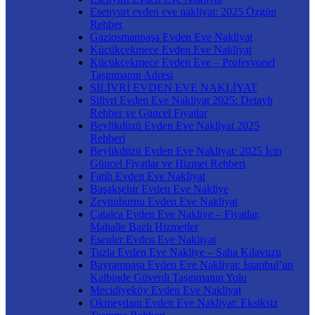
Esenyurt evden eve nakliyat: 2025 Özgün
Rehber
Gaziosmanpaşa Evden Eve Nakliyat
Küçükçekmece Evden Eve Nakliyat
Küçükçekmece Evden Eve – Profesyonel
Taşınmanın Adresi
SİLİVRİ EVDEN EVE NAKLİYAT
Silivri Evden Eve Nakliyat 2025: Detaylı
Rehber ve Güncel Fiyatlar
Beylikdüzü Evden Eve Nakliyat 2025
Rehberi
Beylikdüzü Evden Eve Nakliyat: 2025 İçin
Güncel Fiyatlar ve Hizmet Rehberi
Fatih Evden Eve Nakliyat
Başakşehir Evden Eve Nakliye
Zeytinburnu Evden Eve Nakliyat
Çatalca Evden Eve Nakliye – Fiyatlar,
Mahalle Bazlı Hizmetler
Esenler Evden Eve Nakliyat
Tuzla Evden Eve Nakliye – Saha Kılavuzu
Bayrampaşa Evden Eve Nakliyat: İstanbul’un
Kalbinde Güvenli Taşınmanın Yolu
Mecidiyeköy Evden Eve Nakliyat
Okmeydanı Evden Eve Nakliyat: Eksiksiz