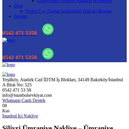
Güneydoğu Anadolu Nakliyat Hizmetleri
Blog
Evden Eve Taşıma Sektörünün Hukuki Boyutu
İletişim
Yeşilköy, Atatürk Cad İDTM İş Blokları, 34149 Bakırköy/İstanbul
A Blok No: 525
0542 471 53 58
info@istanbulsevkiyat.com
Whatsapp Canlı Destek
08
Kas
İstanbul İçi Nakliye
Silivri Ümraniye Nakliye – Ümraniye