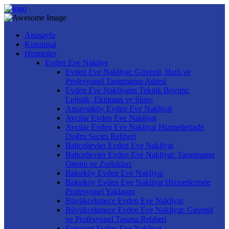
Anasayfa
Kurumsal
Hizmetler
Evden Eve Nakliye
Evden Eve Nakliyat: Güvenli, Hızlı ve
Profesyonel Taşınmanın Adresi
Evden Eve Nakliyatın Teknik Boyutu:
Lojistik, Ekipman ve Süreç
Arnavutköy Evden Eve Nakliyat
Avcılar Evden Eve Nakliyat
Avcılar Evden Eve Nakliyat Hizmetlerinde
Doğru Seçim Rehberi
Bahçelievler Evden Eve Nakliyat
Bahçelievler Evden Eve Nakliyat: Taşınmanın
Önemi ve Zorlukları
Bakırköy Evden Eve Nakliyat
Bakırköy Evden Eve Nakliyat Hizmetlerinde
Profesyonel Yaklaşım
Büyükçekmece Evden Eve Nakliyat
Büyükçekmece Evden Eve Nakliyat: Güvenli
ve Profesyonel Taşıma Rehberi
Esenyurt Evden Eve Nakliyat