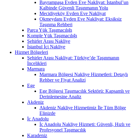
Bayrampaşa Evden Eve Nakliyat: İstanbul’un
Kalbinde Güvenli Taşınmanın Yolu
Mecidiyeköy Evden Eve Nakliyat
Okmeydanı Evden Eve Nakliyat: Eksiksiz
Taşınma Rehberi
Parça Yük Taşımacılığı
Komple Yük Taşımacılığı
Şehirler Arası Nakliye
İstanbul İçi Nakliye
Hizmet Bölgeleri
Şehirler Arası Nakliyat: Türkiye’de Taşınmanın
İncelikleri
Marmara
Marmara Bölgesi Nakliye Hizmetleri: Detaylı
Rehber ve Fiyat Analizi
Ege
Ege Bölgesi Taşımacılık Sektörü: Kapsamlı ve
Derinlemesine Analiz
Akdeniz
Akdeniz Nakliye Hizmetimiz İle Tüm Bölge
Elinizde
İç Anadolu
İç Anadolu Nakliye Hizmeti: Güvenli, Hızlı ve
Profesyonel Taşımacılık
Karadeniz