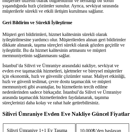
müşteriler düzenli olarak bilgilendirilir ve herhangi bir sorun
yaşandığında hızlı çözümler sunulur. Ayrıca, sevkiyat sırasında
müşterilerle sürekli ve etkili iletişim kurulması sağlanır.
Geri Bildirim ve Sürekli İyileştirme
Müşteri geri bildirimleri, hizmet kalitesinin sürekli olarak
iyileştirilmesine yardımcı olur. Müşterilerden alınan geri bildirimler
dikkate alınarak, taşıma süreçleri sürekli olarak gözden geçirilir ve
iyileştirilir. Bu da hizmet kalitesinin artmasını ve müşteri
memnuniyetinin sağlanmasını sağlar.
İstanbul’da Silivri ve Ümraniye arasındaki nakliye, sevkiyat ve
evden eve taşımacılık hizmetleri, işletmeler ve bireysel müşteriler
için ekonomik, hızlı ve güvenilir çözümler sunar. Maliyet etkinliği,
hızlı ve güvenli teslimat, çevre dostu taşımacılık ve müşteri
memnuniyeti gibi avantajlar, bu hizmetlerin tercih edilme
nedenlerinden sadece birkaçıdır. İstanbul’da Silivri ve Ümraniye
arasında taşımacılık hizmetlerinden faydalanarak, taşınma
süreçlerinizi daha kolay ve rahat hale getirebilirsiniz.
Silivri Ümraniye Evden Eve Nakliye Güncel Fiyatlar
Silivri Ümraniye 1+1 Ev Taşıma
10.000₺’den başlayan