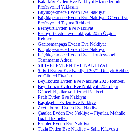
Bakırköy Evden Eve Nakliyat Hizmetlerinde
Profesyonel Yaklaşım
Büyükçekmece Evden Eve Nakliyat
Büyükçekmece Evden Eve Nakliyat: Güvenli ve
Profesyonel Taşıma Rehberi
Esenyurt Evden Eve Nakliyat
Esenyurt evden eve nakliyat: 2025 Özgün
Rehber
Gaziosmanpaşa Evden Eve Nakliyat
Küçükçekmece Evden Eve Nakliyat
Küçükçekmece Evden Eve – Profesyonel
Taşınmanın Adresi
SİLİVRİ EVDEN EVE NAKLİYAT
Silivri Evden Eve Nakliyat 2025: Detaylı Rehber
ve Güncel Fiyatlar
Beylikdüzü Evden Eve Nakliyat 2025 Rehberi
Beylikdüzü Evden Eve Nakliyat: 2025 İçin
Güncel Fiyatlar ve Hizmet Rehberi
Fatih Evden Eve Nakliyat
Başakşehir Evden Eve Nakliye
Zeytinburnu Evden Eve Nakliyat
Çatalca Evden Eve Nakliye – Fiyatlar, Mahalle
Bazlı Hizmetler
Esenler Evden Eve Nakliyat
Tuzla Evden Eve Nakliye – Saha Kılavuzu