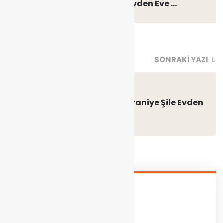
Şile Şişli Nakliye – Şişli Şile Evden Eve ...
SONRAKI YAZI
Kasım 8, 2024
Şile Ümraniye Nakliye – Ümraniye Şile Evden
Eve ...
Bize Ulaşın
Telefon