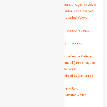
İstanbul Uşak Parça Yük Taşıma – İstanbul Uşak Sevkiyat
İstanbul Van Parça Yük Taşıma – İstanbul Van Sevkiyat
İstanbul Yalova Parça Yük Taşıma – İstanbul Yalova
Sevkiyat
İstanbul Yozgat Parça Yük Taşıma – İstanbul Yozgat
Sevkiyat
İstanbul Zonguldak Parça Yük Taşıma – İstanbul
Zonguldak Sevkiyat
İstanbul’da Parça Yük Taşımacılık Hizmetleri ve Geleceği
Küçük İşletmeler İçin Parça Yük Taşımacılığının 5 Faydası
Müşteri Memnuniyeti ve Parsiyel Taşımacılık
Parça Yük Taşımacılığında Maliyet Etkinliği Sağlamanın 5
Yolu
Parça Yük Taşımacılığında Teknolojinin 4 Rolü
Parça Yük Taşımacılığında Verimliliği Arttırma Yolları
Parça Yük Taşımacılıkta Sigorta