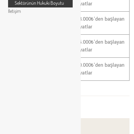
Sektörünün Hukuki Boyutu
Fiyatı
fiyatlar
İletişim
Şile Tuzla 4+1 Ev Taşıma
28.000₺’den başlayan
Fiyatı
fiyatlar
Şile Tuzla Ofis Taşıma
25.000₺’den başlayan
Fiyatı
fiyatlar
Şile Tuzla Parça Eşya
10.000₺’den başlayan
Taşıma Fiyatı
fiyatlar
ÖNCEKI YAZI
Kasım 8, 2024