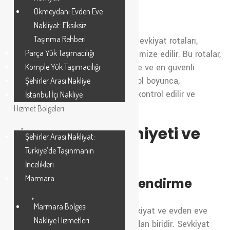
Sevkiyat
Okmeydanı Evden Eve
Nakliyat: Eksiksiz
Taşınma Rehberi
İstanbul’da Şile Tuzla arasındaki sevkiyat rotaları,
Parça Yük Taşımacılığı
dikkatli bir şekilde planlanır ve optimize edilir. Bu rotalar,
yüklerin ve eşyaların en kısa sürede ve en güvenli
Komple Yük Taşımacılığı
şekilde teslim edilmesini sağlar. Yol boyunca,
Şehirler Arası Nakliye
taşımacılık araçları düzenli olarak kontrol edilir ve
İstanbul İçi Nakliye
güvenliği sağlanır.
Hizmet Bölgeleri
Müşteri Memnuniyeti ve
Şehirler Arası Nakliyat:
Türkiye’de Taşınmanın
Geri Bildirim
İncelikleri
Marmara
Etkili İletişim ve Bilgilendirme
Marmara Bölgesi
Müşteri memnuniyeti, nakliye, sevkiyat ve evden eve
Nakliye Hizmetleri:
taşımacılığın en önemli unsurlarından biridir. Sevkiyat