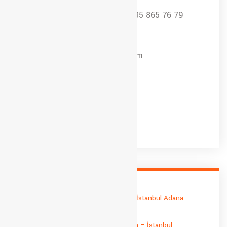
+90 212 812 68 16
+90 535 865 76 79
E-posta
info@istanbulsevkiyat.com
Pzt - Cmt
09:00 - 18:00
İstanbul Adana Parça Yük Taşıma – İstanbul Adana
Sevkiyat
İstanbul Adıyaman Parça Yük Taşıma – İstanbul