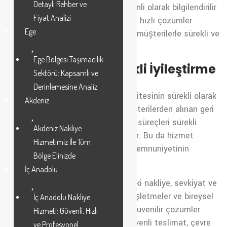
Detaylı Rehber ve
süreçleri hakkında müşteriler düzenli olarak bilgilendirilir
Fiyat Analizi
ve herhangi bir sorun yaşandığında hızlı çözümler
Ege
sunulur. Ayrıca, sevkiyat sırasında müşterilerle sürekli ve
etkili iletişim kurulması sağlanır.
Ege Bölgesi Taşımacılık
Geri Bildirim ve Sürekli İyileştirme
Sektörü: Kapsamlı ve
Derinlemesine Analiz
Müşteri geri bildirimleri, hizmet kalitesinin sürekli olarak
Akdeniz
iyileştirilmesine yardımcı olur. Müşterilerden alınan geri
bildirimler dikkate alınarak, taşıma süreçleri sürekli
Akdeniz Nakliye
olarak gözden geçirilir ve iyileştirilir. Bu da hizmet
Hizmetimiz İle Tüm
kalitesinin artmasını ve müşteri memnuniyetinin
Bölge Elinizde
sağlanmasını sağlar.
İç Anadolu
İstanbul’da Şile ve Tuzla arasındaki nakliye, sevkiyat ve
evden eve taşımacılık hizmetleri, işletmeler ve bireysel
İç Anadolu Nakliye
müşteriler için ekonomik, hızlı ve güvenilir çözümler
Hizmeti: Güvenli, Hızlı
sunar. Maliyet etkinliği, hızlı ve güvenli teslimat, çevre
ve Profesyonel