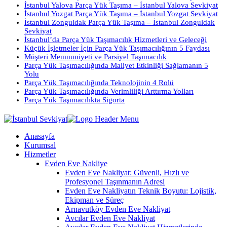
İstanbul Yalova Parça Yük Taşıma – İstanbul Yalova Sevkiyat
İstanbul Yozgat Parça Yük Taşıma – İstanbul Yozgat Sevkiyat
İstanbul Zonguldak Parça Yük Taşıma – İstanbul Zonguldak
Sevkiyat
İstanbul’da Parça Yük Taşımacılık Hizmetleri ve Geleceği
Küçük İşletmeler İçin Parça Yük Taşımacılığının 5 Faydası
Müşteri Memnuniyeti ve Parsiyel Taşımacılık
Parça Yük Taşımacılığında Maliyet Etkinliği Sağlamanın 5
Yolu
Parça Yük Taşımacılığında Teknolojinin 4 Rolü
Parça Yük Taşımacılığında Verimliliği Arttırma Yolları
Parça Yük Taşımacılıkta Sigorta
Anasayfa
Kurumsal
Hizmetler
Evden Eve Nakliye
Evden Eve Nakliyat: Güvenli, Hızlı ve
Profesyonel Taşınmanın Adresi
Evden Eve Nakliyatın Teknik Boyutu: Lojistik,
Ekipman ve Süreç
Arnavutköy Evden Eve Nakliyat
Avcılar Evden Eve Nakliyat