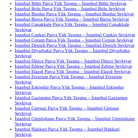
İstanbul Bitlis Parça Yük Taşıma – İstanbul Bitlis Sevkiyat
İstanbul Bolu Parça Yük Taşıma – İstanbul Bolu Sevkiyat
İstanbul Burdur Parça Yük Taşıma – İstanbul Burdur Sevkiyat
İstanbul Bursa Parça Yük Taşıma – İstanbul Bursa Sevkiyat
İstanbul Çanakkale Parça Yük Taşıma – İstanbul Çanakkale
Sevkiyat
İstanbul Çankırı Parça Yük Taşıma – İstanbul Çankırı Sevkiyat
İstanbul Çorum Parça Yük Taşıma – İstanbul Çorum Sevkiyat
İstanbul Denizli Parça Yük Taşıma – İstanbul Denizli Sevkiyat
İstanbul Diyarbakır Parça Yük Taşıma – İstanbul Diyarbakır
Sevkiyat
İstanbul Düzce Parça Yük Taşıma – İstanbul Düzce Sevkiyat
İstanbul Edirne Parça Yük Taşıma – İstanbul Edirne Sevkiyat
İstanbul Elazığ Parça Yük Taşıma – İstanbul Elazığ Sevkiyat
İstanbul Erzurum Parça Yük Taşıma – İstanbul Erzurum
Sevkiyat
İstanbul Eskişehir Parça Yük Taşıma – İstanbul Eskişehir
Sevkiyat
İstanbul Gaziantep Parça Yük Taşıma – İstanbul Gaziantep
Sevkiyat
İstanbul Giresun Parça Yük Taşıma – İstanbul Giresun
Sevkiyat
İstanbul Gümüşhane Parça Yük Taşıma – İstanbul Gümüşhane
Sevkiyat
İstanbul Hakkari Parça Yük Taşıma – İstanbul Hakkari
Sevkiyat