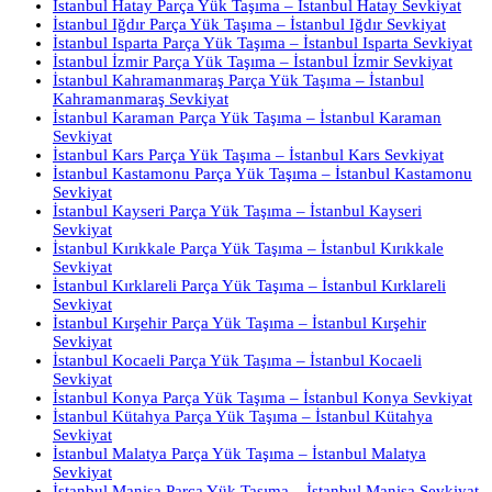
İstanbul Hatay Parça Yük Taşıma – İstanbul Hatay Sevkiyat
İstanbul Iğdır Parça Yük Taşıma – İstanbul Iğdır Sevkiyat
İstanbul Isparta Parça Yük Taşıma – İstanbul Isparta Sevkiyat
İstanbul İzmir Parça Yük Taşıma – İstanbul İzmir Sevkiyat
İstanbul Kahramanmaraş Parça Yük Taşıma – İstanbul
Kahramanmaraş Sevkiyat
İstanbul Karaman Parça Yük Taşıma – İstanbul Karaman
Sevkiyat
İstanbul Kars Parça Yük Taşıma – İstanbul Kars Sevkiyat
İstanbul Kastamonu Parça Yük Taşıma – İstanbul Kastamonu
Sevkiyat
İstanbul Kayseri Parça Yük Taşıma – İstanbul Kayseri
Sevkiyat
İstanbul Kırıkkale Parça Yük Taşıma – İstanbul Kırıkkale
Sevkiyat
İstanbul Kırklareli Parça Yük Taşıma – İstanbul Kırklareli
Sevkiyat
İstanbul Kırşehir Parça Yük Taşıma – İstanbul Kırşehir
Sevkiyat
İstanbul Kocaeli Parça Yük Taşıma – İstanbul Kocaeli
Sevkiyat
İstanbul Konya Parça Yük Taşıma – İstanbul Konya Sevkiyat
İstanbul Kütahya Parça Yük Taşıma – İstanbul Kütahya
Sevkiyat
İstanbul Malatya Parça Yük Taşıma – İstanbul Malatya
Sevkiyat
İstanbul Manisa Parça Yük Taşıma – İstanbul Manisa Sevkiyat