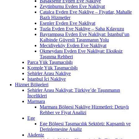
Başakşehir Evden Eve Nakliye
Zeytinburnu Evden Eve Nakliyat
Çatalca Evden Eve Nakliye – Fiyatlar, Mahalle
Bazlı Hizmetler
Esenler Evden Eve Nakliyat
Tuzla Evden Eve Nakliye – Saha Kılavuzu
Bayrampaşa Evden Eve Nakliyat: İstanbul’un
Kalbinde Güvenli Taşınmanın Yolu
Mecidiyeköy Evden Eve Nakliyat
Okmeydanı Evden Eve Nakliyat: Eksiksiz
Taşınma Rehberi
Parça Yük Taşımacılığı
Komple Yük Taşımacılığı
Şehirler Arası Nakliye
İstanbul İçi Nakliye
Hizmet Bölgeleri
Şehirler Arası Nakliyat: Türkiye’de Taşınmanın
İncelikleri
Marmara
Marmara Bölgesi Nakliye Hizmetleri: Detaylı
Rehber ve Fiyat Analizi
Ege
Ege Bölgesi Taşımacılık Sektörü: Kapsamlı ve
Derinlemesine Analiz
Akdeniz