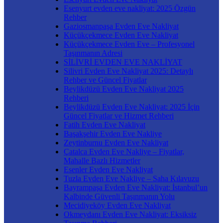
Esenyurt evden eve nakliyat: 2025 Özgün
Rehber
Gaziosmanpaşa Evden Eve Nakliyat
Küçükçekmece Evden Eve Nakliyat
Küçükçekmece Evden Eve – Profesyonel
Taşınmanın Adresi
SİLİVRİ EVDEN EVE NAKLİYAT
Silivri Evden Eve Nakliyat 2025: Detaylı
Rehber ve Güncel Fiyatlar
Beylikdüzü Evden Eve Nakliyat 2025
Rehberi
Beylikdüzü Evden Eve Nakliyat: 2025 İçin
Güncel Fiyatlar ve Hizmet Rehberi
Fatih Evden Eve Nakliyat
Başakşehir Evden Eve Nakliye
Zeytinburnu Evden Eve Nakliyat
Çatalca Evden Eve Nakliye – Fiyatlar,
Mahalle Bazlı Hizmetler
Esenler Evden Eve Nakliyat
Tuzla Evden Eve Nakliye – Saha Kılavuzu
Bayrampaşa Evden Eve Nakliyat: İstanbul’un
Kalbinde Güvenli Taşınmanın Yolu
Mecidiyeköy Evden Eve Nakliyat
Okmeydanı Evden Eve Nakliyat: Eksiksiz