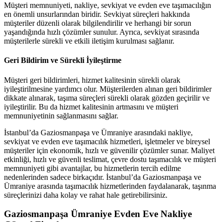
Müşteri memnuniyeti, nakliye, sevkiyat ve evden eve taşımacılığın
en önemli unsurlarından biridir. Sevkiyat süreçleri hakkında
müşteriler düzenli olarak bilgilendirilir ve herhangi bir sorun
yaşandığında hızlı çözümler sunulur. Ayrıca, sevkiyat sırasında
müşterilerle sürekli ve etkili iletişim kurulması sağlanır.
Geri Bildirim ve Sürekli İyileştirme
Müşteri geri bildirimleri, hizmet kalitesinin sürekli olarak
iyileştirilmesine yardımcı olur. Müşterilerden alınan geri bildirimler
dikkate alınarak, taşıma süreçleri sürekli olarak gözden geçirilir ve
iyileştirilir. Bu da hizmet kalitesinin artmasını ve müşteri
memnuniyetinin sağlanmasını sağlar.
İstanbul’da Gaziosmanpaşa ve Ümraniye arasındaki nakliye,
sevkiyat ve evden eve taşımacılık hizmetleri, işletmeler ve bireysel
müşteriler için ekonomik, hızlı ve güvenilir çözümler sunar. Maliyet
etkinliği, hızlı ve güvenli teslimat, çevre dostu taşımacılık ve müşteri
memnuniyeti gibi avantajlar, bu hizmetlerin tercih edilme
nedenlerinden sadece birkaçıdır. İstanbul’da Gaziosmanpaşa ve
Ümraniye arasında taşımacılık hizmetlerinden faydalanarak, taşınma
süreçlerinizi daha kolay ve rahat hale getirebilirsiniz.
Gaziosmanpaşa Ümraniye Evden Eve Nakliye