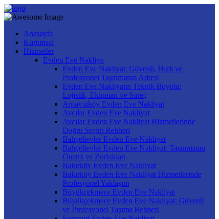
Anasayfa
Kurumsal
Hizmetler
Evden Eve Nakliye
Evden Eve Nakliyat: Güvenli, Hızlı ve
Profesyonel Taşınmanın Adresi
Evden Eve Nakliyatın Teknik Boyutu:
Lojistik, Ekipman ve Süreç
Arnavutköy Evden Eve Nakliyat
Avcılar Evden Eve Nakliyat
Avcılar Evden Eve Nakliyat Hizmetlerinde
Doğru Seçim Rehberi
Bahçelievler Evden Eve Nakliyat
Bahçelievler Evden Eve Nakliyat: Taşınmanın
Önemi ve Zorlukları
Bakırköy Evden Eve Nakliyat
Bakırköy Evden Eve Nakliyat Hizmetlerinde
Profesyonel Yaklaşım
Büyükçekmece Evden Eve Nakliyat
Büyükçekmece Evden Eve Nakliyat: Güvenli
ve Profesyonel Taşıma Rehberi
Esenyurt Evden Eve Nakliyat