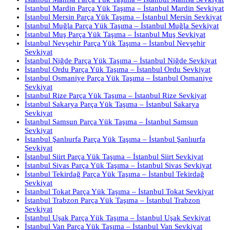
İstanbul Mardin Parça Yük Taşıma – İstanbul Mardin Sevkiyat
İstanbul Mersin Parça Yük Taşıma – İstanbul Mersin Sevkiyat
İstanbul Muğla Parça Yük Taşıma – İstanbul Muğla Sevkiyat
İstanbul Muş Parça Yük Taşıma – İstanbul Muş Sevkiyat
İstanbul Nevşehir Parça Yük Taşıma – İstanbul Nevşehir
Sevkiyat
İstanbul Niğde Parça Yük Taşıma – İstanbul Niğde Sevkiyat
İstanbul Ordu Parça Yük Taşıma – İstanbul Ordu Sevkiyat
İstanbul Osmaniye Parça Yük Taşıma – İstanbul Osmaniye
Sevkiyat
İstanbul Rize Parça Yük Taşıma – İstanbul Rize Sevkiyat
İstanbul Sakarya Parça Yük Taşıma – İstanbul Sakarya
Sevkiyat
İstanbul Samsun Parça Yük Taşıma – İstanbul Samsun
Sevkiyat
İstanbul Şanlıurfa Parça Yük Taşıma – İstanbul Şanlıurfa
Sevkiyat
İstanbul Siirt Parça Yük Taşıma – İstanbul Siirt Sevkiyat
İstanbul Sivas Parça Yük Taşıma – İstanbul Sivas Sevkiyat
İstanbul Tekirdağ Parça Yük Taşıma – İstanbul Tekirdağ
Sevkiyat
İstanbul Tokat Parça Yük Taşıma – İstanbul Tokat Sevkiyat
İstanbul Trabzon Parça Yük Taşıma – İstanbul Trabzon
Sevkiyat
İstanbul Uşak Parça Yük Taşıma – İstanbul Uşak Sevkiyat
İstanbul Van Parça Yük Taşıma – İstanbul Van Sevkiyat