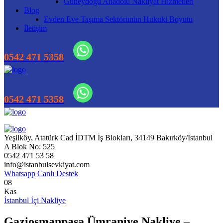
Güneydoğu Anadolu Nakliyat Hizmetleri
Blog
Evden Eve Taşıma Sektörünün Hukuki Boyutu
İletişim
Yeşilköy, Atatürk Cad İDTM İş Blokları, 34149 Bakırköy/İstanbul
A Blok No: 525
0542 471 53 58
info@istanbulsevkiyat.com
Whatsapp Canlı Destek
08
Kas
İstanbul İçi Nakliye
Gaziosmanpaşa Ümraniye Nakliye –