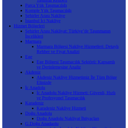
Taşınma Rehberi
Parça Yük Taşımacılığı
Komple Yük Taşımacılığı
Şehirler Arası Nakliye
İstanbul İçi Nakliye
Hizmet Bölgeleri
Şehirler Arası Nakliyat: Türkiye’de Taşınmanın
İncelikleri
Marmara
Marmara Bölgesi Nakliye Hizmetleri: Detaylı
Rehber ve Fiyat Analizi
Ege
Ege Bölgesi Taşımacılık Sektörü: Kapsamlı
ve Derinlemesine Analiz
Akdeniz
Akdeniz Nakliye Hizmetimiz İle Tüm Bölge
Elinizde
İç Anadolu
İç Anadolu Nakliye Hizmeti: Güvenli, Hızlı
ve Profesyonel Taşımacılık
Karadeniz
Karadeniz Nakliye Hizmeti
Doğu Anadolu
Doğu Anadolu Nakliyat İhtiyaçları
G.Doğu Anadaolu