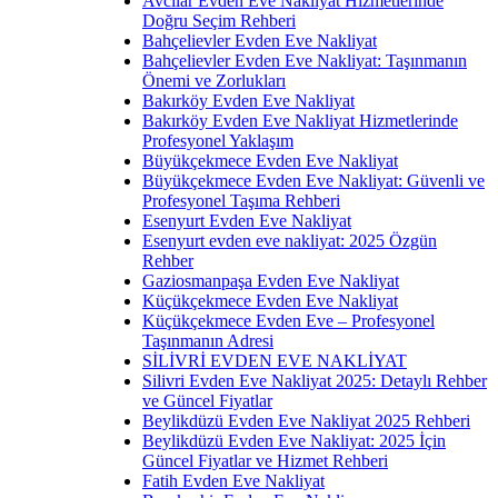
Avcılar Evden Eve Nakliyat Hizmetlerinde
Doğru Seçim Rehberi
Bahçelievler Evden Eve Nakliyat
Bahçelievler Evden Eve Nakliyat: Taşınmanın
Önemi ve Zorlukları
Bakırköy Evden Eve Nakliyat
Bakırköy Evden Eve Nakliyat Hizmetlerinde
Profesyonel Yaklaşım
Büyükçekmece Evden Eve Nakliyat
Büyükçekmece Evden Eve Nakliyat: Güvenli ve
Profesyonel Taşıma Rehberi
Esenyurt Evden Eve Nakliyat
Esenyurt evden eve nakliyat: 2025 Özgün
Rehber
Gaziosmanpaşa Evden Eve Nakliyat
Küçükçekmece Evden Eve Nakliyat
Küçükçekmece Evden Eve – Profesyonel
Taşınmanın Adresi
SİLİVRİ EVDEN EVE NAKLİYAT
Silivri Evden Eve Nakliyat 2025: Detaylı Rehber
ve Güncel Fiyatlar
Beylikdüzü Evden Eve Nakliyat 2025 Rehberi
Beylikdüzü Evden Eve Nakliyat: 2025 İçin
Güncel Fiyatlar ve Hizmet Rehberi
Fatih Evden Eve Nakliyat