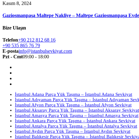
Kasım 8, 2024
Gaziosmanpaşa Maltepe Nakliye – Maltepe Gaziosmanpaşa Evden
Bize Ulaşın
Telefon
+90 212 812 68 16
+90 535 865 76 79
E-posta
info@istanbulsevkiyat.com
Pzt - Cmt
09:00 - 18:00
İstanbul Adana Parça Yük Taşıma – İstanbul Adana Sevkiyat
İstanbul Adıyaman Parça Yük Taşıma – İstanbul Adıyaman Sevk
İstanbul Afyon Parça Yük Taşıma – İstanbul Afyon Sevkiyat
İstanbul Aksaray Parça Yük Taşıma – İstanbul Aksaray Sevkiyat
İstanbul Amasya Parça Yük Taşıma – İstanbul Amasya Sevkiyat
İstanbul Ankara Parça Yük Taşıma – İstanbul Ankara Sevkiyat
İstanbul Antalya Parça Yük Taşıma – İstanbul Antalya Sevkiyat
İstanbul Aydın Parça Yük Taşıma – İstanbul Aydın Sevkiyat
İstanbul Balıkesir Parça Yük Taşıma – İstanbul Balıkesir Sevkiy