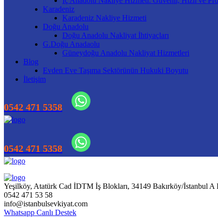
İç Anadolu Nakliye Hizmeti: Güvenli, Hızlı ve Pro
Karadeniz
Karadeniz Nakliye Hizmeti
Doğu Anadolu
Doğu Anadolu Nakliyat İhtiyaçları
G.Doğu Anadaolu
Güneydoğu Anadolu Nakliyat Hizmetleri
Blog
Evden Eve Taşıma Sektörünün Hukuki Boyutu
İletişim
Yeşilköy, Atatürk Cad İDTM İş Blokları, 34149 Bakırköy/İstanbul A
0542 471 53 58
info@istanbulsevkiyat.com
Whatsapp Canlı Destek