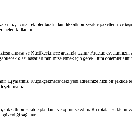
şyalarınız, uzman ekipler tarafından dikkatli bir şekilde paketlenir ve 
meleri kullanılır.
aziosmanpaşa ve Küçükçekmece arasında taşınır. Araçlar, eşyalarınızın z
abilecek olası hasarları minimize etmek için gerekli tüm önlemler alınır
anır. Eşyalarınız, Küçükçekmece’deki yeni adresinize hızlı bir şekilde t
eşebilirsiniz.
ikkatli bir şekilde planlanır ve optimize edilir. Bu rotalar, yüklerin ve
e güvenliği sağlanır.