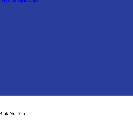
fesyonel Taşımacılık
 Blok No: 525