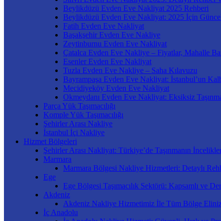
Beylikdüzü Evden Eve Nakliyat 2025 Rehberi
Beylikdüzü Evden Eve Nakliyat: 2025 İçin Güncel
Fatih Evden Eve Nakliyat
Başakşehir Evden Eve Nakliye
Zeytinburnu Evden Eve Nakliyat
Çatalca Evden Eve Nakliye – Fiyatlar, Mahalle Ba
Esenler Evden Eve Nakliyat
Tuzla Evden Eve Nakliye – Saha Kılavuzu
Bayrampaşa Evden Eve Nakliyat: İstanbul’un Kal
Mecidiyeköy Evden Eve Nakliyat
Okmeydanı Evden Eve Nakliyat: Eksiksiz Taşınm
Parça Yük Taşımacılığı
Komple Yük Taşımacılığı
Şehirler Arası Nakliye
İstanbul İçi Nakliye
Hizmet Bölgeleri
Şehirler Arası Nakliyat: Türkiye’de Taşınmanın İncelikler
Marmara
Marmara Bölgesi Nakliye Hizmetleri: Detaylı Rehb
Ege
Ege Bölgesi Taşımacılık Sektörü: Kapsamlı ve Der
Akdeniz
Akdeniz Nakliye Hizmetimiz İle Tüm Bölge Elini
İç Anadolu