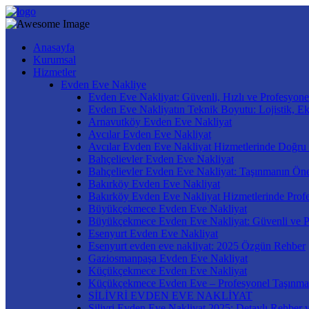
Anasayfa
Kurumsal
Hizmetler
Evden Eve Nakliye
Evden Eve Nakliyat: Güvenli, Hızlı ve Profesyone
Evden Eve Nakliyatın Teknik Boyutu: Lojistik, E
Arnavutköy Evden Eve Nakliyat
Avcılar Evden Eve Nakliyat
Avcılar Evden Eve Nakliyat Hizmetlerinde Doğru
Bahçelievler Evden Eve Nakliyat
Bahçelievler Evden Eve Nakliyat: Taşınmanın Öne
Bakırköy Evden Eve Nakliyat
Bakırköy Evden Eve Nakliyat Hizmetlerinde Prof
Büyükçekmece Evden Eve Nakliyat
Büyükçekmece Evden Eve Nakliyat: Güvenli ve P
Esenyurt Evden Eve Nakliyat
Esenyurt evden eve nakliyat: 2025 Özgün Rehber
Gaziosmanpaşa Evden Eve Nakliyat
Küçükçekmece Evden Eve Nakliyat
Küçükçekmece Evden Eve – Profesyonel Taşınma
SİLİVRİ EVDEN EVE NAKLİYAT
Silivri Evden Eve Nakliyat 2025: Detaylı Rehber v