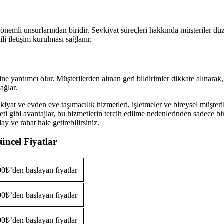
nemli unsurlarından biridir. Sevkiyat süreçleri hakkında müşteriler düzen
li iletişim kurulması sağlanır.
sine yardımcı olur. Müşterilerden alınan geri bildirimler dikkate alınarak, 
ağlar.
t ve evden eve taşımacılık hizmetleri, işletmeler ve bireysel müşterile
yeti gibi avantajlar, bu hizmetlerin tercih edilme nedenlerinden sadec
y ve rahat hale getirebilirsiniz.
ncel Fiyatlar
0₺’den başlayan fiyatlar
0₺’den başlayan fiyatlar
0₺’den başlayan fiyatlar