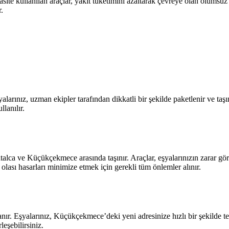
ite kullanılan araçlar, yakıt tüketimini azaltarak çevreye olan olumsuz 
.
yalarınız, uzman ekipler tarafından dikkatli bir şekilde paketlenir ve ta
lanılır.
talca ve Küçükçekmece arasında taşınır. Araçlar, eşyalarınızın zarar gö
 olası hasarları minimize etmek için gerekli tüm önlemler alınır.
anır. Eşyalarınız, Küçükçekmece’deki yeni adresinize hızlı bir şekilde t
eşebilirsiniz.