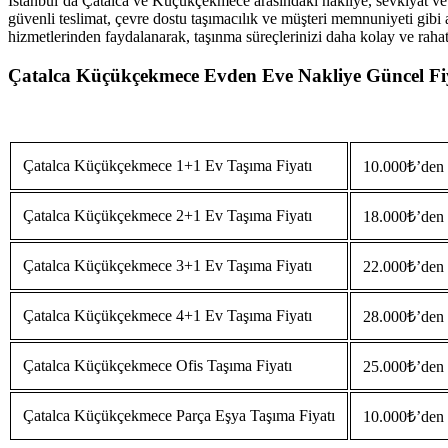
İstanbul’da Çatalca ve Küçükçekmece arasındaki nakliye, sevkiyat ve ev
güvenli teslimat, çevre dostu taşımacılık ve müşteri memnuniyeti gibi
hizmetlerinden faydalanarak, taşınma süreçlerinizi daha kolay ve rahat h
Çatalca Küçükçekmece Evden Eve Nakliye Güncel Fi
Çatalca Küçükçekmece 1+1 Ev Taşıma Fiyatı
10.000₺’den b
Çatalca Küçükçekmece 2+1 Ev Taşıma Fiyatı
18.000₺’den b
Çatalca Küçükçekmece 3+1 Ev Taşıma Fiyatı
22.000₺’den b
Çatalca Küçükçekmece 4+1 Ev Taşıma Fiyatı
28.000₺’den b
Çatalca Küçükçekmece Ofis Taşıma Fiyatı
25.000₺’den b
Çatalca Küçükçekmece Parça Eşya Taşıma Fiyatı
10.000₺’den b