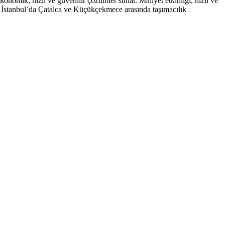
onomik, hızlı ve güvenilir çözümler sunar. Maliyet etkinliği, hızlı ve
r. İstanbul’da Çatalca ve Küçükçekmece arasında taşımacılık