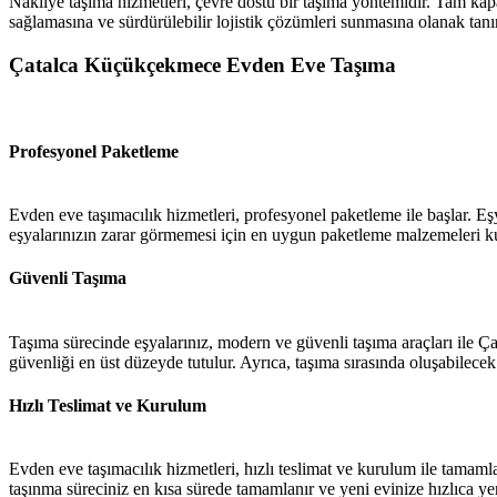
Nakliye taşıma hizmetleri, çevre dostu bir taşıma yöntemidir. Tam kapas
sağlamasına ve sürdürülebilir lojistik çözümleri sunmasına olanak tanır
Çatalca Küçükçekmece Evden Eve Taşıma
Profesyonel Paketleme
Evden eve taşımacılık hizmetleri, profesyonel paketleme ile başlar. Eş
eşyalarınızın zarar görmemesi için en uygun paketleme malzemeleri kul
Güvenli Taşıma
Taşıma sürecinde eşyalarınız, modern ve güvenli taşıma araçları ile Ça
güvenliği en üst düzeyde tutulur. Ayrıca, taşıma sırasında oluşabilecek
Hızlı Teslimat ve Kurulum
Evden eve taşımacılık hizmetleri, hızlı teslimat ve kurulum ile tamaml
taşınma süreciniz en kısa sürede tamamlanır ve yeni evinize hızlıca yerl