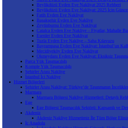
Beylikdüzü Evden Eve Nakliyat 2025 Rehberi
Beylikdüzü Evden Eve Nakliyat: 2025 İçin Güncel
Fatih Evden Eve Nakliyat
Başakşehir Evden Eve Nakliye
Zeytinburnu Evden Eve Nakliyat
Çatalca Evden Eve Nakliye – Fiyatlar, Mahalle Ba
Esenler Evden Eve Nakliyat
Tuzla Evden Eve Nakliye – Saha Kılavuzu
Bayrampaşa Evden Eve Nakliyat: İstanbul’un Kal
Mecidiyeköy Evden Eve Nakliyat
Okmeydanı Evden Eve Nakliyat: Eksiksiz Taşınm
Parça Yük Taşımacılığı
Komple Yük Taşımacılığı
Şehirler Arası Nakliye
İstanbul İçi Nakliye
Hizmet Bölgeleri
Şehirler Arası Nakliyat: Türkiye’de Taşınmanın İncelikler
Marmara
Marmara Bölgesi Nakliye Hizmetleri: Detaylı Rehb
Ege
Ege Bölgesi Taşımacılık Sektörü: Kapsamlı ve Der
Akdeniz
Akdeniz Nakliye Hizmetimiz İle Tüm Bölge Elini
İç Anadolu