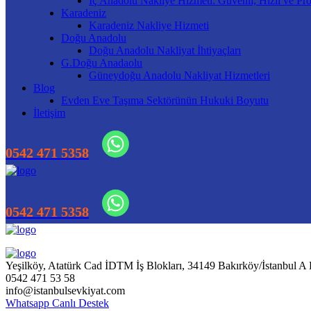
İç Anadolu Nakliye Hizmeti: Güvenli, Hızlı ve Pro
Karadeniz
Karadeniz Nakliye Hizmeti
Doğu Anadolu
Doğu Anadolu Nakliyat İhtiyaçları
G.Doğu Anadaolu
Güneydoğu Anadolu Nakliyat Hizmetleri
Blog
Evden Eve Taşıma Sektörünün Hukuki Boyutu
İletişim
Yeşilköy, Atatürk Cad İDTM İş Blokları, 34149 Bakırköy/İstanbul A
0542 471 53 58
info@istanbulsevkiyat.com
Whatsapp Canlı Destek