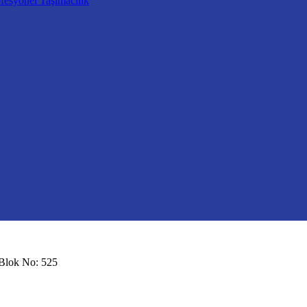
fesyonel Taşımacılık
 Blok No: 525