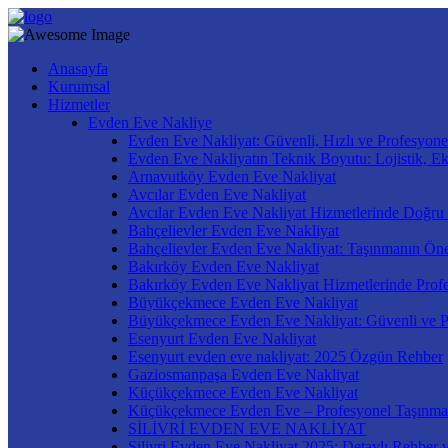
Anasayfa
Kurumsal
Hizmetler
Evden Eve Nakliye
Evden Eve Nakliyat: Güvenli, Hızlı ve Profesyone
Evden Eve Nakliyatın Teknik Boyutu: Lojistik, E
Arnavutköy Evden Eve Nakliyat
Avcılar Evden Eve Nakliyat
Avcılar Evden Eve Nakliyat Hizmetlerinde Doğru
Bahçelievler Evden Eve Nakliyat
Bahçelievler Evden Eve Nakliyat: Taşınmanın Öne
Bakırköy Evden Eve Nakliyat
Bakırköy Evden Eve Nakliyat Hizmetlerinde Prof
Büyükçekmece Evden Eve Nakliyat
Büyükçekmece Evden Eve Nakliyat: Güvenli ve P
Esenyurt Evden Eve Nakliyat
Esenyurt evden eve nakliyat: 2025 Özgün Rehber
Gaziosmanpaşa Evden Eve Nakliyat
Küçükçekmece Evden Eve Nakliyat
Küçükçekmece Evden Eve – Profesyonel Taşınma
SİLİVRİ EVDEN EVE NAKLİYAT
Silivri Evden Eve Nakliyat 2025: Detaylı Rehber v