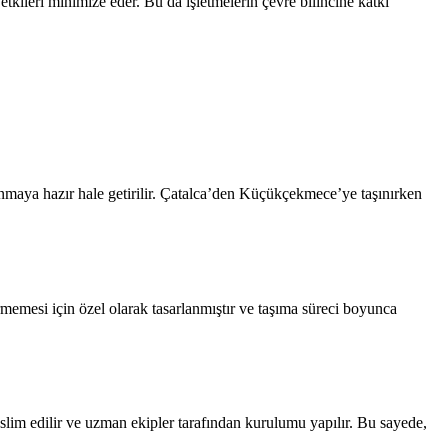
etkileri minimize eder. Bu da işletmelerin çevre bilincine katkı
şınmaya hazır hale getirilir. Çatalca’den Küçükçekmece’ye taşınırken
rmemesi için özel olarak tasarlanmıştır ve taşıma süreci boyunca
eslim edilir ve uzman ekipler tarafından kurulumu yapılır. Bu sayede,