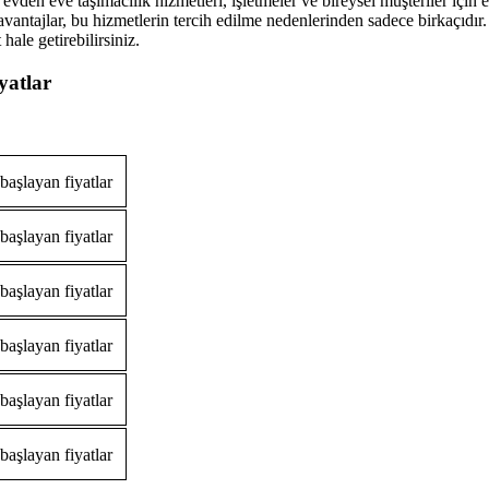
den eve taşımacılık hizmetleri, işletmeler ve bireysel müşteriler için ek
 avantajlar, bu hizmetlerin tercih edilme nedenlerinden sadece birkaçıdı
ale getirebilirsiniz.
yatlar
aşlayan fiyatlar
aşlayan fiyatlar
aşlayan fiyatlar
aşlayan fiyatlar
aşlayan fiyatlar
aşlayan fiyatlar