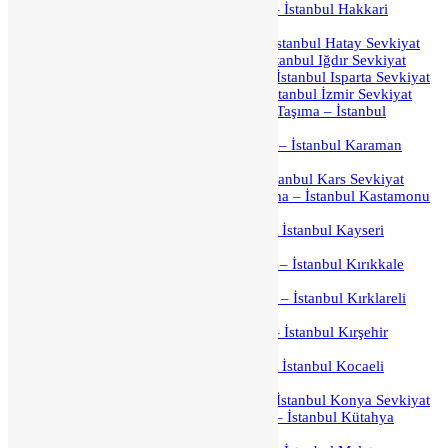
İstanbul Hakkari Parça Yük Taşıma – İstanbul Hakkari
Sevkiyat
İstanbul Hatay Parça Yük Taşıma – İstanbul Hatay Sevkiyat
İstanbul Iğdır Parça Yük Taşıma – İstanbul Iğdır Sevkiyat
İstanbul Isparta Parça Yük Taşıma – İstanbul Isparta Sevkiyat
İstanbul İzmir Parça Yük Taşıma – İstanbul İzmir Sevkiyat
İstanbul Kahramanmaraş Parça Yük Taşıma – İstanbul
Kahramanmaraş Sevkiyat
İstanbul Karaman Parça Yük Taşıma – İstanbul Karaman
Sevkiyat
İstanbul Kars Parça Yük Taşıma – İstanbul Kars Sevkiyat
İstanbul Kastamonu Parça Yük Taşıma – İstanbul Kastamonu
Sevkiyat
İstanbul Kayseri Parça Yük Taşıma – İstanbul Kayseri
Sevkiyat
İstanbul Kırıkkale Parça Yük Taşıma – İstanbul Kırıkkale
Sevkiyat
İstanbul Kırklareli Parça Yük Taşıma – İstanbul Kırklareli
Sevkiyat
İstanbul Kırşehir Parça Yük Taşıma – İstanbul Kırşehir
Sevkiyat
İstanbul Kocaeli Parça Yük Taşıma – İstanbul Kocaeli
Sevkiyat
İstanbul Konya Parça Yük Taşıma – İstanbul Konya Sevkiyat
İstanbul Kütahya Parça Yük Taşıma – İstanbul Kütahya
Sevkiyat