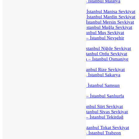
İstanbul Malatya Parça Yük Taşıma – İstanbul Malatya
Sevkiyat
İstanbul Manisa Parça Yük Taşıma – İstanbul Manisa Sevkiyat
İstanbul Mardin Parça Yük Taşıma – İstanbul Mardin Sevkiyat
İstanbul Mersin Parça Yük Taşıma – İstanbul Mersin Sevkiyat
İstanbul Muğla Parça Yük Taşıma – İstanbul Muğla Sevkiyat
İstanbul Muş Parça Yük Taşıma – İstanbul Muş Sevkiyat
İstanbul Nevşehir Parça Yük Taşıma – İstanbul Nevşehir
Sevkiyat
İstanbul Niğde Parça Yük Taşıma – İstanbul Niğde Sevkiyat
İstanbul Ordu Parça Yük Taşıma – İstanbul Ordu Sevkiyat
İstanbul Osmaniye Parça Yük Taşıma – İstanbul Osmaniye
Sevkiyat
İstanbul Rize Parça Yük Taşıma – İstanbul Rize Sevkiyat
İstanbul Sakarya Parça Yük Taşıma – İstanbul Sakarya
Sevkiyat
İstanbul Samsun Parça Yük Taşıma – İstanbul Samsun
Sevkiyat
İstanbul Şanlıurfa Parça Yük Taşıma – İstanbul Şanlıurfa
Sevkiyat
İstanbul Siirt Parça Yük Taşıma – İstanbul Siirt Sevkiyat
İstanbul Sivas Parça Yük Taşıma – İstanbul Sivas Sevkiyat
İstanbul Tekirdağ Parça Yük Taşıma – İstanbul Tekirdağ
Sevkiyat
İstanbul Tokat Parça Yük Taşıma – İstanbul Tokat Sevkiyat
İstanbul Trabzon Parça Yük Taşıma – İstanbul Trabzon
Sevkiyat