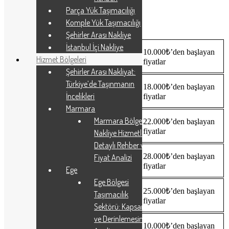
Fiyatlar
Parça Yük Taşımacılığı
Komple Yük Taşımacılığı
Şehirler Arası Nakliye
İstanbul İçi Nakliye
Beylikdüzü Kadıköy 1+1 Ev
10.000₺’den başlayan
Hizmet Bölgeleri
Taşıma Fiyatı
fiyatlar
Şehirler Arası Nakliyat:
Türkiye’de Taşınmanın
Beylikdüzü Kadıköy 2+1 Ev
18.000₺’den başlayan
Taşıma Fiyatı
İncelikleri
fiyatlar
Marmara
Marmara Bölgesi
Beylikdüzü Kadıköy 3+1 Ev
22.000₺’den başlayan
Taşıma Fiyatı
fiyatlar
Nakliye Hizmetleri:
Detaylı Rehber ve
Beylikdüzü Kadıköy 4+1 Ev
28.000₺’den başlayan
Fiyat Analizi
Taşıma Fiyatı
fiyatlar
Ege
Ege Bölgesi
Beylikdüzü Kadıköy Ofis Taşıma
25.000₺’den başlayan
Taşımacılık
Fiyatı
fiyatlar
Sektörü: Kapsamlı
ve Derinlemesine
Beylikdüzü Kadıköy Parça Eşya
10.000₺’den başlayan