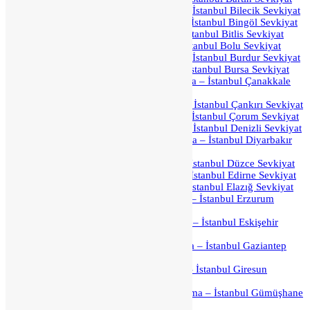
İstanbul Bilecik Parça Yük Taşıma – İstanbul Bilecik Sevkiyat
İstanbul Bingöl Parça Yük Taşıma – İstanbul Bingöl Sevkiyat
İstanbul Bitlis Parça Yük Taşıma – İstanbul Bitlis Sevkiyat
İstanbul Bolu Parça Yük Taşıma – İstanbul Bolu Sevkiyat
İstanbul Burdur Parça Yük Taşıma – İstanbul Burdur Sevkiyat
İstanbul Bursa Parça Yük Taşıma – İstanbul Bursa Sevkiyat
İstanbul Çanakkale Parça Yük Taşıma – İstanbul Çanakkale
Sevkiyat
İstanbul Çankırı Parça Yük Taşıma – İstanbul Çankırı Sevkiyat
İstanbul Çorum Parça Yük Taşıma – İstanbul Çorum Sevkiyat
İstanbul Denizli Parça Yük Taşıma – İstanbul Denizli Sevkiyat
İstanbul Diyarbakır Parça Yük Taşıma – İstanbul Diyarbakır
Sevkiyat
İstanbul Düzce Parça Yük Taşıma – İstanbul Düzce Sevkiyat
İstanbul Edirne Parça Yük Taşıma – İstanbul Edirne Sevkiyat
İstanbul Elazığ Parça Yük Taşıma – İstanbul Elazığ Sevkiyat
İstanbul Erzurum Parça Yük Taşıma – İstanbul Erzurum
Sevkiyat
İstanbul Eskişehir Parça Yük Taşıma – İstanbul Eskişehir
Sevkiyat
İstanbul Gaziantep Parça Yük Taşıma – İstanbul Gaziantep
Sevkiyat
İstanbul Giresun Parça Yük Taşıma – İstanbul Giresun
Sevkiyat
İstanbul Gümüşhane Parça Yük Taşıma – İstanbul Gümüşhane
Sevkiyat