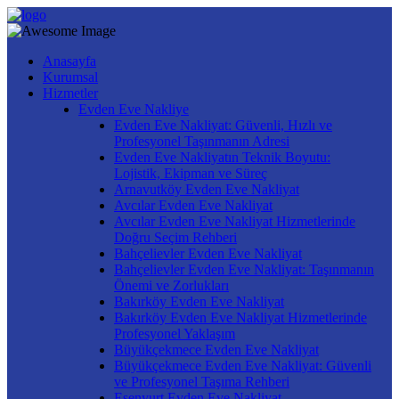
Anasayfa
Kurumsal
Hizmetler
Evden Eve Nakliye
Evden Eve Nakliyat: Güvenli, Hızlı ve
Profesyonel Taşınmanın Adresi
Evden Eve Nakliyatın Teknik Boyutu:
Lojistik, Ekipman ve Süreç
Arnavutköy Evden Eve Nakliyat
Avcılar Evden Eve Nakliyat
Avcılar Evden Eve Nakliyat Hizmetlerinde
Doğru Seçim Rehberi
Bahçelievler Evden Eve Nakliyat
Bahçelievler Evden Eve Nakliyat: Taşınmanın
Önemi ve Zorlukları
Bakırköy Evden Eve Nakliyat
Bakırköy Evden Eve Nakliyat Hizmetlerinde
Profesyonel Yaklaşım
Büyükçekmece Evden Eve Nakliyat
Büyükçekmece Evden Eve Nakliyat: Güvenli
ve Profesyonel Taşıma Rehberi
Esenyurt Evden Eve Nakliyat