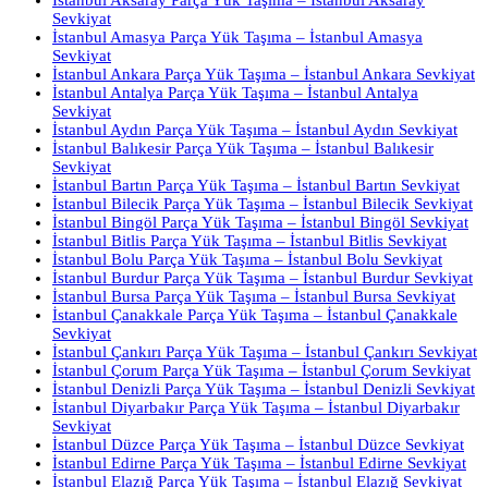
İstanbul Aksaray Parça Yük Taşıma – İstanbul Aksaray
Sevkiyat
İstanbul Amasya Parça Yük Taşıma – İstanbul Amasya
Sevkiyat
İstanbul Ankara Parça Yük Taşıma – İstanbul Ankara Sevkiyat
İstanbul Antalya Parça Yük Taşıma – İstanbul Antalya
Sevkiyat
İstanbul Aydın Parça Yük Taşıma – İstanbul Aydın Sevkiyat
İstanbul Balıkesir Parça Yük Taşıma – İstanbul Balıkesir
Sevkiyat
İstanbul Bartın Parça Yük Taşıma – İstanbul Bartın Sevkiyat
İstanbul Bilecik Parça Yük Taşıma – İstanbul Bilecik Sevkiyat
İstanbul Bingöl Parça Yük Taşıma – İstanbul Bingöl Sevkiyat
İstanbul Bitlis Parça Yük Taşıma – İstanbul Bitlis Sevkiyat
İstanbul Bolu Parça Yük Taşıma – İstanbul Bolu Sevkiyat
İstanbul Burdur Parça Yük Taşıma – İstanbul Burdur Sevkiyat
İstanbul Bursa Parça Yük Taşıma – İstanbul Bursa Sevkiyat
İstanbul Çanakkale Parça Yük Taşıma – İstanbul Çanakkale
Sevkiyat
İstanbul Çankırı Parça Yük Taşıma – İstanbul Çankırı Sevkiyat
İstanbul Çorum Parça Yük Taşıma – İstanbul Çorum Sevkiyat
İstanbul Denizli Parça Yük Taşıma – İstanbul Denizli Sevkiyat
İstanbul Diyarbakır Parça Yük Taşıma – İstanbul Diyarbakır
Sevkiyat
İstanbul Düzce Parça Yük Taşıma – İstanbul Düzce Sevkiyat
İstanbul Edirne Parça Yük Taşıma – İstanbul Edirne Sevkiyat
İstanbul Elazığ Parça Yük Taşıma – İstanbul Elazığ Sevkiyat