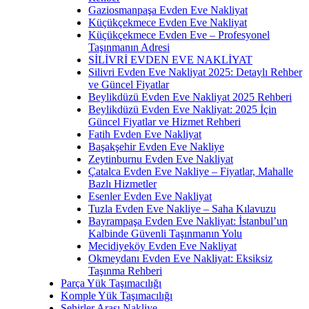
Gaziosmanpaşa Evden Eve Nakliyat
Küçükçekmece Evden Eve Nakliyat
Küçükçekmece Evden Eve – Profesyonel
Taşınmanın Adresi
SİLİVRİ EVDEN EVE NAKLİYAT
Silivri Evden Eve Nakliyat 2025: Detaylı Rehber
ve Güncel Fiyatlar
Beylikdüzü Evden Eve Nakliyat 2025 Rehberi
Beylikdüzü Evden Eve Nakliyat: 2025 İçin
Güncel Fiyatlar ve Hizmet Rehberi
Fatih Evden Eve Nakliyat
Başakşehir Evden Eve Nakliye
Zeytinburnu Evden Eve Nakliyat
Çatalca Evden Eve Nakliye – Fiyatlar, Mahalle
Bazlı Hizmetler
Esenler Evden Eve Nakliyat
Tuzla Evden Eve Nakliye – Saha Kılavuzu
Bayrampaşa Evden Eve Nakliyat: İstanbul’un
Kalbinde Güvenli Taşınmanın Yolu
Mecidiyeköy Evden Eve Nakliyat
Okmeydanı Evden Eve Nakliyat: Eksiksiz
Taşınma Rehberi
Parça Yük Taşımacılığı
Komple Yük Taşımacılığı
Şehirler Arası Nakliye