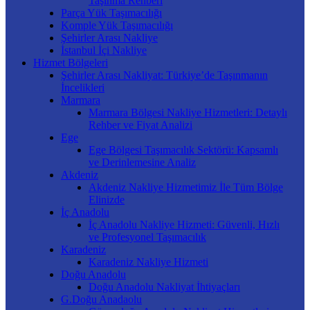
Taşınma Rehberi
Parça Yük Taşımacılığı
Komple Yük Taşımacılığı
Şehirler Arası Nakliye
İstanbul İçi Nakliye
Hizmet Bölgeleri
Şehirler Arası Nakliyat: Türkiye’de Taşınmanın
İncelikleri
Marmara
Marmara Bölgesi Nakliye Hizmetleri: Detaylı
Rehber ve Fiyat Analizi
Ege
Ege Bölgesi Taşımacılık Sektörü: Kapsamlı
ve Derinlemesine Analiz
Akdeniz
Akdeniz Nakliye Hizmetimiz İle Tüm Bölge
Elinizde
İç Anadolu
İç Anadolu Nakliye Hizmeti: Güvenli, Hızlı
ve Profesyonel Taşımacılık
Karadeniz
Karadeniz Nakliye Hizmeti
Doğu Anadolu
Doğu Anadolu Nakliyat İhtiyaçları
G.Doğu Anadaolu