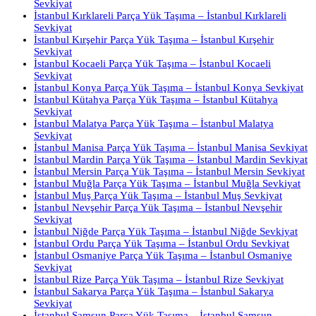
Sevkiyat
İstanbul Kırklareli Parça Yük Taşıma – İstanbul Kırklareli
Sevkiyat
İstanbul Kırşehir Parça Yük Taşıma – İstanbul Kırşehir
Sevkiyat
İstanbul Kocaeli Parça Yük Taşıma – İstanbul Kocaeli
Sevkiyat
İstanbul Konya Parça Yük Taşıma – İstanbul Konya Sevkiyat
İstanbul Kütahya Parça Yük Taşıma – İstanbul Kütahya
Sevkiyat
İstanbul Malatya Parça Yük Taşıma – İstanbul Malatya
Sevkiyat
İstanbul Manisa Parça Yük Taşıma – İstanbul Manisa Sevkiyat
İstanbul Mardin Parça Yük Taşıma – İstanbul Mardin Sevkiyat
İstanbul Mersin Parça Yük Taşıma – İstanbul Mersin Sevkiyat
İstanbul Muğla Parça Yük Taşıma – İstanbul Muğla Sevkiyat
İstanbul Muş Parça Yük Taşıma – İstanbul Muş Sevkiyat
İstanbul Nevşehir Parça Yük Taşıma – İstanbul Nevşehir
Sevkiyat
İstanbul Niğde Parça Yük Taşıma – İstanbul Niğde Sevkiyat
İstanbul Ordu Parça Yük Taşıma – İstanbul Ordu Sevkiyat
İstanbul Osmaniye Parça Yük Taşıma – İstanbul Osmaniye
Sevkiyat
İstanbul Rize Parça Yük Taşıma – İstanbul Rize Sevkiyat
İstanbul Sakarya Parça Yük Taşıma – İstanbul Sakarya
Sevkiyat
İstanbul Samsun Parça Yük Taşıma – İstanbul Samsun