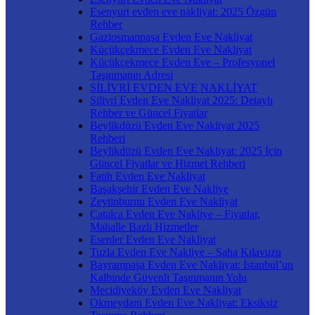
Esenyurt evden eve nakliyat: 2025 Özgün
Rehber
Gaziosmanpaşa Evden Eve Nakliyat
Küçükçekmece Evden Eve Nakliyat
Küçükçekmece Evden Eve – Profesyonel
Taşınmanın Adresi
SİLİVRİ EVDEN EVE NAKLİYAT
Silivri Evden Eve Nakliyat 2025: Detaylı
Rehber ve Güncel Fiyatlar
Beylikdüzü Evden Eve Nakliyat 2025
Rehberi
Beylikdüzü Evden Eve Nakliyat: 2025 İçin
Güncel Fiyatlar ve Hizmet Rehberi
Fatih Evden Eve Nakliyat
Başakşehir Evden Eve Nakliye
Zeytinburnu Evden Eve Nakliyat
Çatalca Evden Eve Nakliye – Fiyatlar,
Mahalle Bazlı Hizmetler
Esenler Evden Eve Nakliyat
Tuzla Evden Eve Nakliye – Saha Kılavuzu
Bayrampaşa Evden Eve Nakliyat: İstanbul’un
Kalbinde Güvenli Taşınmanın Yolu
Mecidiyeköy Evden Eve Nakliyat
Okmeydanı Evden Eve Nakliyat: Eksiksiz