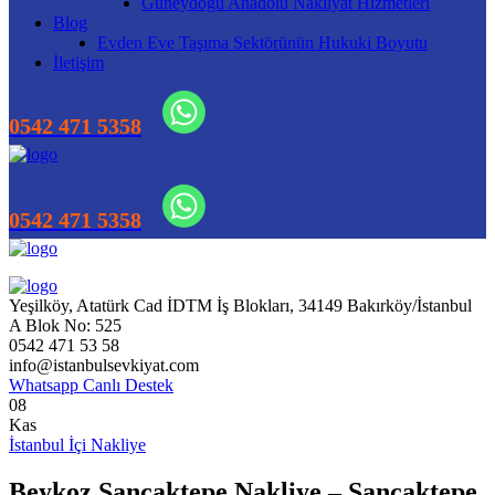
Güneydoğu Anadolu Nakliyat Hizmetleri
Blog
Evden Eve Taşıma Sektörünün Hukuki Boyutu
İletişim
Yeşilköy, Atatürk Cad İDTM İş Blokları, 34149 Bakırköy/İstanbul
A Blok No: 525
0542 471 53 58
info@istanbulsevkiyat.com
Whatsapp Canlı Destek
08
Kas
İstanbul İçi Nakliye
Beykoz Sancaktepe Nakliye – Sancaktepe