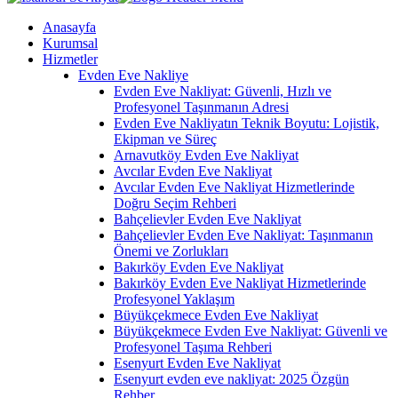
Anasayfa
Kurumsal
Hizmetler
Evden Eve Nakliye
Evden Eve Nakliyat: Güvenli, Hızlı ve
Profesyonel Taşınmanın Adresi
Evden Eve Nakliyatın Teknik Boyutu: Lojistik,
Ekipman ve Süreç
Arnavutköy Evden Eve Nakliyat
Avcılar Evden Eve Nakliyat
Avcılar Evden Eve Nakliyat Hizmetlerinde
Doğru Seçim Rehberi
Bahçelievler Evden Eve Nakliyat
Bahçelievler Evden Eve Nakliyat: Taşınmanın
Önemi ve Zorlukları
Bakırköy Evden Eve Nakliyat
Bakırköy Evden Eve Nakliyat Hizmetlerinde
Profesyonel Yaklaşım
Büyükçekmece Evden Eve Nakliyat
Büyükçekmece Evden Eve Nakliyat: Güvenli ve
Profesyonel Taşıma Rehberi
Esenyurt Evden Eve Nakliyat
Esenyurt evden eve nakliyat: 2025 Özgün
Rehber