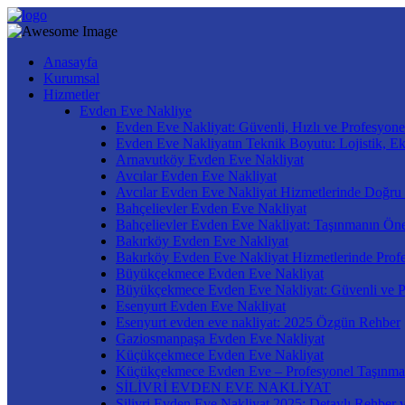
Anasayfa
Kurumsal
Hizmetler
Evden Eve Nakliye
Evden Eve Nakliyat: Güvenli, Hızlı ve Profesyone
Evden Eve Nakliyatın Teknik Boyutu: Lojistik, E
Arnavutköy Evden Eve Nakliyat
Avcılar Evden Eve Nakliyat
Avcılar Evden Eve Nakliyat Hizmetlerinde Doğru
Bahçelievler Evden Eve Nakliyat
Bahçelievler Evden Eve Nakliyat: Taşınmanın Öne
Bakırköy Evden Eve Nakliyat
Bakırköy Evden Eve Nakliyat Hizmetlerinde Prof
Büyükçekmece Evden Eve Nakliyat
Büyükçekmece Evden Eve Nakliyat: Güvenli ve P
Esenyurt Evden Eve Nakliyat
Esenyurt evden eve nakliyat: 2025 Özgün Rehber
Gaziosmanpaşa Evden Eve Nakliyat
Küçükçekmece Evden Eve Nakliyat
Küçükçekmece Evden Eve – Profesyonel Taşınma
SİLİVRİ EVDEN EVE NAKLİYAT
Silivri Evden Eve Nakliyat 2025: Detaylı Rehber v