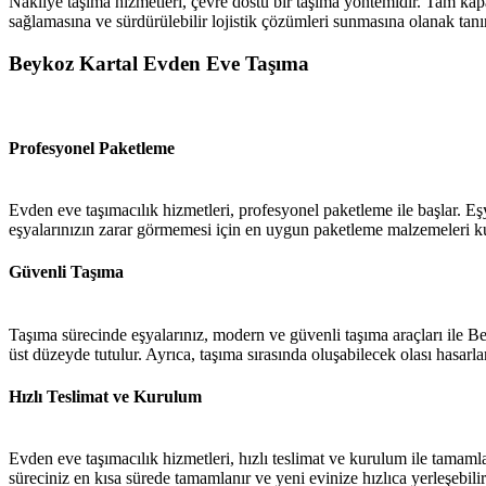
Nakliye taşıma hizmetleri, çevre dostu bir taşıma yöntemidir. Tam kapas
sağlamasına ve sürdürülebilir lojistik çözümleri sunmasına olanak tanır
Beykoz Kartal Evden Eve Taşıma
Profesyonel Paketleme
Evden eve taşımacılık hizmetleri, profesyonel paketleme ile başlar. Eşy
eşyalarınızın zarar görmemesi için en uygun paketleme malzemeleri kul
Güvenli Taşıma
Taşıma sürecinde eşyalarınız, modern ve güvenli taşıma araçları ile Be
üst düzeyde tutulur. Ayrıca, taşıma sırasında oluşabilecek olası hasarla
Hızlı Teslimat ve Kurulum
Evden eve taşımacılık hizmetleri, hızlı teslimat ve kurulum ile tamamla
süreciniz en kısa sürede tamamlanır ve yeni evinize hızlıca yerleşebilir