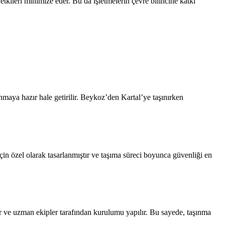
etkileri minimize eder. Bu da işletmelerin çevre bilincine katkı
ınmaya hazır hale getirilir. Beykoz’den Kartal’ye taşınırken
çin özel olarak tasarlanmıştır ve taşıma süreci boyunca güvenliği en
ilir ve uzman ekipler tarafından kurulumu yapılır. Bu sayede, taşınma