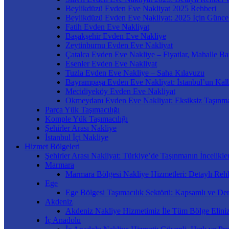
Beylikdüzü Evden Eve Nakliyat 2025 Rehberi
Beylikdüzü Evden Eve Nakliyat: 2025 İçin Güncel
Fatih Evden Eve Nakliyat
Başakşehir Evden Eve Nakliye
Zeytinburnu Evden Eve Nakliyat
Çatalca Evden Eve Nakliye – Fiyatlar, Mahalle Ba
Esenler Evden Eve Nakliyat
Tuzla Evden Eve Nakliye – Saha Kılavuzu
Bayrampaşa Evden Eve Nakliyat: İstanbul’un Kal
Mecidiyeköy Evden Eve Nakliyat
Okmeydanı Evden Eve Nakliyat: Eksiksiz Taşınm
Parça Yük Taşımacılığı
Komple Yük Taşımacılığı
Şehirler Arası Nakliye
İstanbul İçi Nakliye
Hizmet Bölgeleri
Şehirler Arası Nakliyat: Türkiye’de Taşınmanın İncelikler
Marmara
Marmara Bölgesi Nakliye Hizmetleri: Detaylı Rehb
Ege
Ege Bölgesi Taşımacılık Sektörü: Kapsamlı ve Der
Akdeniz
Akdeniz Nakliye Hizmetimiz İle Tüm Bölge Elini
İç Anadolu