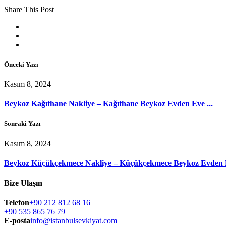
Share This Post
Önceki Yazı
Kasım 8, 2024
Beykoz Kağıthane Nakliye – Kağıthane Beykoz Evden Eve ...
Sonraki Yazı
Kasım 8, 2024
Beykoz Küçükçekmece Nakliye – Küçükçekmece Beykoz Evden E
Bize Ulaşın
Telefon
+90 212 812 68 16
+90 535 865 76 79
E-posta
info@istanbulsevkiyat.com