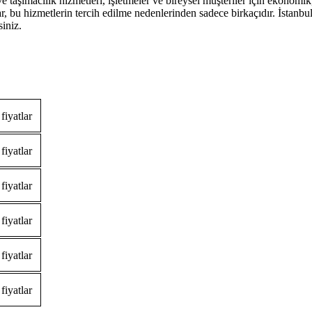
taşımacılık hizmetleri, işletmeler ve bireysel müşteriler için ekonomik, 
ar, bu hizmetlerin tercih edilme nedenlerinden sadece birkaçıdır. İstanb
siniz.
fiyatlar
fiyatlar
fiyatlar
fiyatlar
fiyatlar
fiyatlar