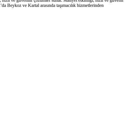
hızlı ve güvenilir çözümler sunar. Maliyet etkinliği, hızlı ve güvenli
ul’da Beykoz ve Kartal arasında taşımacılık hizmetlerinden