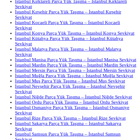
İstanbul Kırklareli Parça Yük Taşıma – İstanbul Kırklareli
Sevkiyat
İstanbul Kırşehir Parça Yük Taşıma – İstanbul Kırşehir
Sevkiyat
İstanbul Kocaeli Parça Yük Taşıma – İstanbul Kocaeli
Sevkiyat
İstanbul Konya Parça Yük Taşıma – İstanbul Konya Sevkiyat
İstanbul Kütahya Parça Yük Taşıma – İstanbul Kütahya
Sevkiyat
İstanbul Malatya Parça Yük Taşıma – İstanbul Malatya
Sevkiyat
İstanbul Manisa Parça Yük Taşıma – İstanbul Manisa Sevkiyat
İstanbul Mardin Parça Yük Taşıma – İstanbul Mardin Sevkiyat
İstanbul Mersin Parça Yük Taşıma – İstanbul Mersin Sevkiyat
İstanbul Muğla Parça Yük Taşıma – İstanbul Muğla Sevkiyat
İstanbul Muş Parça Yük Taşıma – İstanbul Muş Sevkiyat
İstanbul Nevşehir Parça Yük Taşıma – İstanbul Nevşehir
Sevkiyat
İstanbul Niğde Parça Yük Taşıma – İstanbul Niğde Sevkiyat
İstanbul Ordu Parça Yük Taşıma – İstanbul Ordu Sevkiyat
İstanbul Osmaniye Parça Yük Taşıma – İstanbul Osmaniye
Sevkiyat
İstanbul Rize Parça Yük Taşıma – İstanbul Rize Sevkiyat
İstanbul Sakarya Parça Yük Taşıma – İstanbul Sakarya
Sevkiyat
İstanbul Samsun Parça Yük Taşıma – İstanbul Samsun
Sevkiyat