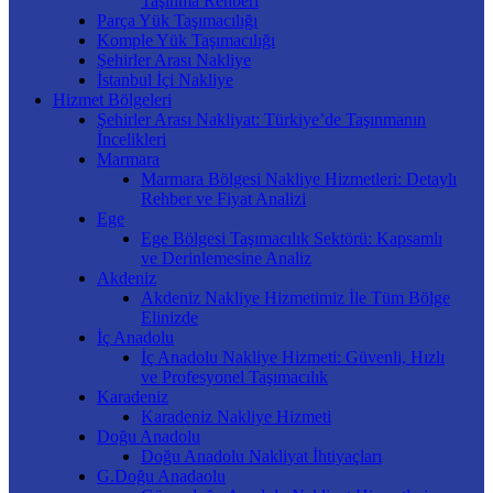
Taşınma Rehberi
Parça Yük Taşımacılığı
Komple Yük Taşımacılığı
Şehirler Arası Nakliye
İstanbul İçi Nakliye
Hizmet Bölgeleri
Şehirler Arası Nakliyat: Türkiye’de Taşınmanın
İncelikleri
Marmara
Marmara Bölgesi Nakliye Hizmetleri: Detaylı
Rehber ve Fiyat Analizi
Ege
Ege Bölgesi Taşımacılık Sektörü: Kapsamlı
ve Derinlemesine Analiz
Akdeniz
Akdeniz Nakliye Hizmetimiz İle Tüm Bölge
Elinizde
İç Anadolu
İç Anadolu Nakliye Hizmeti: Güvenli, Hızlı
ve Profesyonel Taşımacılık
Karadeniz
Karadeniz Nakliye Hizmeti
Doğu Anadolu
Doğu Anadolu Nakliyat İhtiyaçları
G.Doğu Anadaolu