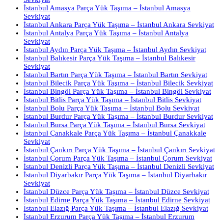
İstanbul Amasya Parça Yük Taşıma – İstanbul Amasya
Sevkiyat
İstanbul Ankara Parça Yük Taşıma – İstanbul Ankara Sevkiyat
İstanbul Antalya Parça Yük Taşıma – İstanbul Antalya
Sevkiyat
İstanbul Aydın Parça Yük Taşıma – İstanbul Aydın Sevkiyat
İstanbul Balıkesir Parça Yük Taşıma – İstanbul Balıkesir
Sevkiyat
İstanbul Bartın Parça Yük Taşıma – İstanbul Bartın Sevkiyat
İstanbul Bilecik Parça Yük Taşıma – İstanbul Bilecik Sevkiyat
İstanbul Bingöl Parça Yük Taşıma – İstanbul Bingöl Sevkiyat
İstanbul Bitlis Parça Yük Taşıma – İstanbul Bitlis Sevkiyat
İstanbul Bolu Parça Yük Taşıma – İstanbul Bolu Sevkiyat
İstanbul Burdur Parça Yük Taşıma – İstanbul Burdur Sevkiyat
İstanbul Bursa Parça Yük Taşıma – İstanbul Bursa Sevkiyat
İstanbul Çanakkale Parça Yük Taşıma – İstanbul Çanakkale
Sevkiyat
İstanbul Çankırı Parça Yük Taşıma – İstanbul Çankırı Sevkiyat
İstanbul Çorum Parça Yük Taşıma – İstanbul Çorum Sevkiyat
İstanbul Denizli Parça Yük Taşıma – İstanbul Denizli Sevkiyat
İstanbul Diyarbakır Parça Yük Taşıma – İstanbul Diyarbakır
Sevkiyat
İstanbul Düzce Parça Yük Taşıma – İstanbul Düzce Sevkiyat
İstanbul Edirne Parça Yük Taşıma – İstanbul Edirne Sevkiyat
İstanbul Elazığ Parça Yük Taşıma – İstanbul Elazığ Sevkiyat
İstanbul Erzurum Parça Yük Taşıma – İstanbul Erzurum