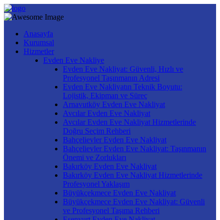
Anasayfa
Kurumsal
Hizmetler
Evden Eve Nakliye
Evden Eve Nakliyat: Güvenli, Hızlı ve
Profesyonel Taşınmanın Adresi
Evden Eve Nakliyatın Teknik Boyutu:
Lojistik, Ekipman ve Süreç
Arnavutköy Evden Eve Nakliyat
Avcılar Evden Eve Nakliyat
Avcılar Evden Eve Nakliyat Hizmetlerinde
Doğru Seçim Rehberi
Bahçelievler Evden Eve Nakliyat
Bahçelievler Evden Eve Nakliyat: Taşınmanın
Önemi ve Zorlukları
Bakırköy Evden Eve Nakliyat
Bakırköy Evden Eve Nakliyat Hizmetlerinde
Profesyonel Yaklaşım
Büyükçekmece Evden Eve Nakliyat
Büyükçekmece Evden Eve Nakliyat: Güvenli
ve Profesyonel Taşıma Rehberi
Esenyurt Evden Eve Nakliyat