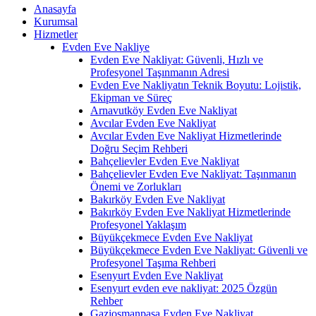
Anasayfa
Kurumsal
Hizmetler
Evden Eve Nakliye
Evden Eve Nakliyat: Güvenli, Hızlı ve
Profesyonel Taşınmanın Adresi
Evden Eve Nakliyatın Teknik Boyutu: Lojistik,
Ekipman ve Süreç
Arnavutköy Evden Eve Nakliyat
Avcılar Evden Eve Nakliyat
Avcılar Evden Eve Nakliyat Hizmetlerinde
Doğru Seçim Rehberi
Bahçelievler Evden Eve Nakliyat
Bahçelievler Evden Eve Nakliyat: Taşınmanın
Önemi ve Zorlukları
Bakırköy Evden Eve Nakliyat
Bakırköy Evden Eve Nakliyat Hizmetlerinde
Profesyonel Yaklaşım
Büyükçekmece Evden Eve Nakliyat
Büyükçekmece Evden Eve Nakliyat: Güvenli ve
Profesyonel Taşıma Rehberi
Esenyurt Evden Eve Nakliyat
Esenyurt evden eve nakliyat: 2025 Özgün
Rehber
Gaziosmanpaşa Evden Eve Nakliyat