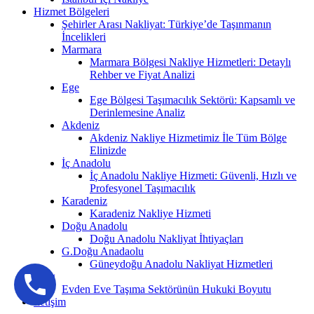
Hizmet Bölgeleri
Şehirler Arası Nakliyat: Türkiye’de Taşınmanın
İncelikleri
Marmara
Marmara Bölgesi Nakliye Hizmetleri: Detaylı
Rehber ve Fiyat Analizi
Ege
Ege Bölgesi Taşımacılık Sektörü: Kapsamlı ve
Derinlemesine Analiz
Akdeniz
Akdeniz Nakliye Hizmetimiz İle Tüm Bölge
Elinizde
İç Anadolu
İç Anadolu Nakliye Hizmeti: Güvenli, Hızlı ve
Profesyonel Taşımacılık
Karadeniz
Karadeniz Nakliye Hizmeti
Doğu Anadolu
Doğu Anadolu Nakliyat İhtiyaçları
G.Doğu Anadaolu
Güneydoğu Anadolu Nakliyat Hizmetleri
Blog
Evden Eve Taşıma Sektörünün Hukuki Boyutu
İletişim