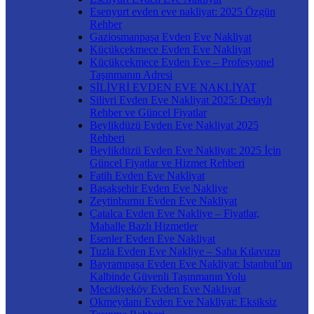
Esenyurt evden eve nakliyat: 2025 Özgün
Rehber
Gaziosmanpaşa Evden Eve Nakliyat
Küçükçekmece Evden Eve Nakliyat
Küçükçekmece Evden Eve – Profesyonel
Taşınmanın Adresi
SİLİVRİ EVDEN EVE NAKLİYAT
Silivri Evden Eve Nakliyat 2025: Detaylı
Rehber ve Güncel Fiyatlar
Beylikdüzü Evden Eve Nakliyat 2025
Rehberi
Beylikdüzü Evden Eve Nakliyat: 2025 İçin
Güncel Fiyatlar ve Hizmet Rehberi
Fatih Evden Eve Nakliyat
Başakşehir Evden Eve Nakliye
Zeytinburnu Evden Eve Nakliyat
Çatalca Evden Eve Nakliye – Fiyatlar,
Mahalle Bazlı Hizmetler
Esenler Evden Eve Nakliyat
Tuzla Evden Eve Nakliye – Saha Kılavuzu
Bayrampaşa Evden Eve Nakliyat: İstanbul’un
Kalbinde Güvenli Taşınmanın Yolu
Mecidiyeköy Evden Eve Nakliyat
Okmeydanı Evden Eve Nakliyat: Eksiksiz