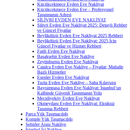
Küçükçekmece Evden Eve Nakliyat
Küçükçekmece Evden Eve – Profesyonel
Taşınmanın Adresi
SİLİVRİ EVDEN EVE NAKLİYAT
Silivri Evden Eve Nakliyat 2025: Detaylı Rehber
ve Güncel Fiyatlar
Beylikdüzü Evden Eve Nakliyat 2025 Rehberi
Beylikdüzü Evden Eve Nakliyat: 2025 İçin
Güncel Fiyatlar ve Hizmet Rehberi
Fatih Evden Eve Nakliyat
Başakşehir Evden Eve Nakliye
Zeytinburnu Evden Eve Nakliyat
Çatalca Evden Eve Nakliye – Fiyatlar, Mahalle
Bazlı Hizmetler
Esenler Evden Eve Nakliyat
Tuzla Evden Eve Nakliye – Saha Kılavuzu
Bayrampaşa Evden Eve Nakliyat: İstanbul’un
Kalbinde Güvenli Taşınmanın Yolu
Mecidiyeköy Evden Eve Nakliyat
Okmeydanı Evden Eve Nakliyat: Eksiksiz
Taşınma Rehberi
Parça Yük Taşımacılığı
Komple Yük Taşımacılığı
Şehirler Arası Nakliye
İstanbul İçi Nakliye