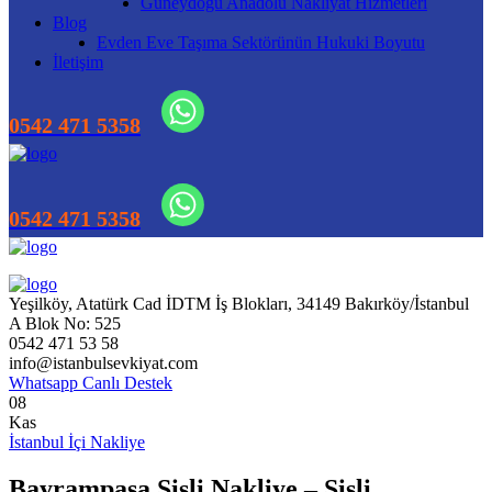
Güneydoğu Anadolu Nakliyat Hizmetleri
Blog
Evden Eve Taşıma Sektörünün Hukuki Boyutu
İletişim
Yeşilköy, Atatürk Cad İDTM İş Blokları, 34149 Bakırköy/İstanbul
A Blok No: 525
0542 471 53 58
info@istanbulsevkiyat.com
Whatsapp Canlı Destek
08
Kas
İstanbul İçi Nakliye
Bayrampaşa Şişli Nakliye – Şişli