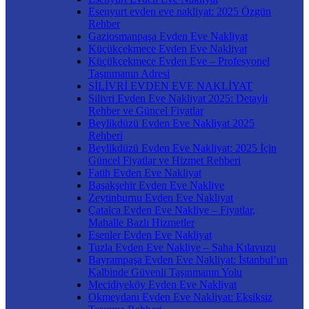
Esenyurt evden eve nakliyat: 2025 Özgün
Rehber
Gaziosmanpaşa Evden Eve Nakliyat
Küçükçekmece Evden Eve Nakliyat
Küçükçekmece Evden Eve – Profesyonel
Taşınmanın Adresi
SİLİVRİ EVDEN EVE NAKLİYAT
Silivri Evden Eve Nakliyat 2025: Detaylı
Rehber ve Güncel Fiyatlar
Beylikdüzü Evden Eve Nakliyat 2025
Rehberi
Beylikdüzü Evden Eve Nakliyat: 2025 İçin
Güncel Fiyatlar ve Hizmet Rehberi
Fatih Evden Eve Nakliyat
Başakşehir Evden Eve Nakliye
Zeytinburnu Evden Eve Nakliyat
Çatalca Evden Eve Nakliye – Fiyatlar,
Mahalle Bazlı Hizmetler
Esenler Evden Eve Nakliyat
Tuzla Evden Eve Nakliye – Saha Kılavuzu
Bayrampaşa Evden Eve Nakliyat: İstanbul’un
Kalbinde Güvenli Taşınmanın Yolu
Mecidiyeköy Evden Eve Nakliyat
Okmeydanı Evden Eve Nakliyat: Eksiksiz