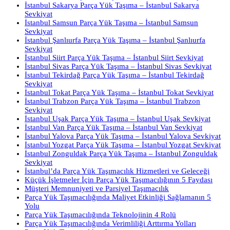
İstanbul Sakarya Parça Yük Taşıma – İstanbul Sakarya
Sevkiyat
İstanbul Samsun Parça Yük Taşıma – İstanbul Samsun
Sevkiyat
İstanbul Şanlıurfa Parça Yük Taşıma – İstanbul Şanlıurfa
Sevkiyat
İstanbul Siirt Parça Yük Taşıma – İstanbul Siirt Sevkiyat
İstanbul Sivas Parça Yük Taşıma – İstanbul Sivas Sevkiyat
İstanbul Tekirdağ Parça Yük Taşıma – İstanbul Tekirdağ
Sevkiyat
İstanbul Tokat Parça Yük Taşıma – İstanbul Tokat Sevkiyat
İstanbul Trabzon Parça Yük Taşıma – İstanbul Trabzon
Sevkiyat
İstanbul Uşak Parça Yük Taşıma – İstanbul Uşak Sevkiyat
İstanbul Van Parça Yük Taşıma – İstanbul Van Sevkiyat
İstanbul Yalova Parça Yük Taşıma – İstanbul Yalova Sevkiyat
İstanbul Yozgat Parça Yük Taşıma – İstanbul Yozgat Sevkiyat
İstanbul Zonguldak Parça Yük Taşıma – İstanbul Zonguldak
Sevkiyat
İstanbul’da Parça Yük Taşımacılık Hizmetleri ve Geleceği
Küçük İşletmeler İçin Parça Yük Taşımacılığının 5 Faydası
Müşteri Memnuniyeti ve Parsiyel Taşımacılık
Parça Yük Taşımacılığında Maliyet Etkinliği Sağlamanın 5
Yolu
Parça Yük Taşımacılığında Teknolojinin 4 Rolü
Parça Yük Taşımacılığında Verimliliği Arttırma Yolları