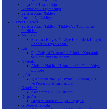
Taşınma Rehberi
Parça Yük Taşımacılığı
Komple Yük Taşımacılığı
Şehirler Arası Nakliye
İstanbul İçi Nakliye
Hizmet Bölgeleri
Şehirler Arası Nakliyat: Türkiye’de Taşınmanın
İncelikleri
Marmara
Marmara Bölgesi Nakliye Hizmetleri: Detaylı
Rehber ve Fiyat Analizi
Ege
Ege Bölgesi Taşımacılık Sektörü: Kapsamlı
ve Derinlemesine Analiz
Akdeniz
Akdeniz Nakliye Hizmetimiz İle Tüm Bölge
Elinizde
İç Anadolu
İç Anadolu Nakliye Hizmeti: Güvenli, Hızlı
ve Profesyonel Taşımacılık
Karadeniz
Karadeniz Nakliye Hizmeti
Doğu Anadolu
Doğu Anadolu Nakliyat İhtiyaçları
G.Doğu Anadaolu