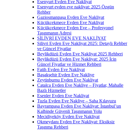
Esenyurt Evden Eve Nakliyat
Esenyurt evden eve nakliyat: 2025 Özgün
Rehber
Gaziosmanpaşa Evden Eve Nakliyat
Küçükçekmece Evden Eve Nakliyat
Küçükçekmece Evden Eve – Profesyonel
Taşınmanın Adresi
SİLİVRİ EVDEN EVE NAKLİYAT
Silivri Evden Eve Nakliyat 2025: Detaylı Rehber
ve Güncel Fiyatlar
Beylikdüzü Evden Eve Nakliyat 2025 Rehberi
Beylikdüzü Evden Eve Nakliyat: 2025 İçin
Güncel Fiyatlar ve Hizmet Rehberi
Fatih Evden Eve Nakliyat
Başakşehir Evden Eve Nakliye
Zeytinburnu Evden Eve Nakliyat
Çatalca Evden Eve Nakliye – Fiyatlar, Mahalle
Bazlı Hizmetler
Esenler Evden Eve Nakliyat
Tuzla Evden Eve Nakliye – Saha Kılavuzu
Bayrampaşa Evden Eve Nakliyat: İstanbul’un
Kalbinde Güvenli Taşınmanın Yolu
Mecidiyeköy Evden Eve Nakliyat
Okmeydanı Evden Eve Nakliyat: Eksiksiz
Taşınma Rehberi