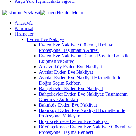
Parça Yük Taşımacılıkta Sigorta
Anasayfa
Kurumsal
Hizmetler
Evden Eve Nakliye
Evden Eve Nakliyat: Güvenli, Hızlı ve
Profesyonel Taşınmanın Adresi
Evden Eve Nakliyatın Teknik Boyutu: Lojistik,
Ekipman ve Süreç
Arnavutköy Evden Eve Nakliyat
Avcılar Evden Eve Nakliyat
Avcılar Evden Eve Nakliyat Hizmetlerinde
Doğru Seçim Rehberi
Bahçelievler Evden Eve Nakliyat
Bahçelievler Evden Eve Nakliyat: Taşınmanın
Önemi ve Zorlukları
Bakırköy Evden Eve Nakliyat
Bakırköy Evden Eve Nakliyat Hizmetlerinde
Profesyonel Yaklaşım
Büyükçekmece Evden Eve Nakliyat
Büyükçekmece Evden Eve Nakliyat: Güvenli ve
Profesyonel Taşıma Rehberi