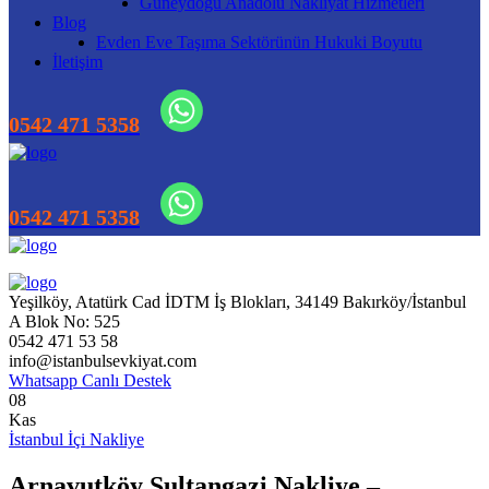
Güneydoğu Anadolu Nakliyat Hizmetleri
Blog
Evden Eve Taşıma Sektörünün Hukuki Boyutu
İletişim
Yeşilköy, Atatürk Cad İDTM İş Blokları, 34149 Bakırköy/İstanbul
A Blok No: 525
0542 471 53 58
info@istanbulsevkiyat.com
Whatsapp Canlı Destek
08
Kas
İstanbul İçi Nakliye
Arnavutköy Sultangazi Nakliye –