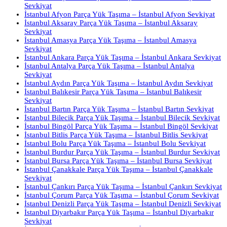
Sevkiyat
İstanbul Afyon Parça Yük Taşıma – İstanbul Afyon Sevkiyat
İstanbul Aksaray Parça Yük Taşıma – İstanbul Aksaray
Sevkiyat
İstanbul Amasya Parça Yük Taşıma – İstanbul Amasya
Sevkiyat
İstanbul Ankara Parça Yük Taşıma – İstanbul Ankara Sevkiyat
İstanbul Antalya Parça Yük Taşıma – İstanbul Antalya
Sevkiyat
İstanbul Aydın Parça Yük Taşıma – İstanbul Aydın Sevkiyat
İstanbul Balıkesir Parça Yük Taşıma – İstanbul Balıkesir
Sevkiyat
İstanbul Bartın Parça Yük Taşıma – İstanbul Bartın Sevkiyat
İstanbul Bilecik Parça Yük Taşıma – İstanbul Bilecik Sevkiyat
İstanbul Bingöl Parça Yük Taşıma – İstanbul Bingöl Sevkiyat
İstanbul Bitlis Parça Yük Taşıma – İstanbul Bitlis Sevkiyat
İstanbul Bolu Parça Yük Taşıma – İstanbul Bolu Sevkiyat
İstanbul Burdur Parça Yük Taşıma – İstanbul Burdur Sevkiyat
İstanbul Bursa Parça Yük Taşıma – İstanbul Bursa Sevkiyat
İstanbul Çanakkale Parça Yük Taşıma – İstanbul Çanakkale
Sevkiyat
İstanbul Çankırı Parça Yük Taşıma – İstanbul Çankırı Sevkiyat
İstanbul Çorum Parça Yük Taşıma – İstanbul Çorum Sevkiyat
İstanbul Denizli Parça Yük Taşıma – İstanbul Denizli Sevkiyat
İstanbul Diyarbakır Parça Yük Taşıma – İstanbul Diyarbakır
Sevkiyat