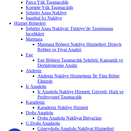
Parça Yük Taşımacılığı
Komple Yük Taşımacılığı
Şehirler Arası Nakliye
İstanbul İçi Nakliye
Hizmet Bölgeleri
Şehirler Arası Nakliyat: Türkiye’de Taşınmanın
İncelikleri
Marmara
Marmara Bölgesi Nakliye Hizmetleri: Detaylı
Rehber ve Fiyat Analizi
Ege
Ege Bölgesi Taşımacılık Sektörü: Kapsamlı ve
Derinlemesine Analiz
Akdeniz
Akdeniz Nakliye Hizmetimiz İle Tüm Bölge
Elinizde
İç Anadolu
İç Anadolu Nakliye Hizmeti: Güvenli, Hızlı ve
Profesyonel Taşımacılık
Karadeniz
Karadeniz Nakliye Hizmeti
Doğu Anadolu
Doğu Anadolu Nakliyat İhtiyaçları
G.Doğu Anadaolu
Güneydoğu Anadolu Nakliyat Hizmetleri