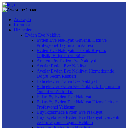
Anasayfa
Kurumsal
Hizmetler
Evden Eve Nakliye
Evden Eve Nakliyat: Güvenli, Hızlı ve
Profesyonel Taşınmanın Adresi
Evden Eve Nakliyatın Teknik Boyutu:
Lojistik, Ekipman ve Süreç
Arnavutköy Evden Eve Nakliyat
Avcılar Evden Eve Nakliyat
Avcılar Evden Eve Nakliyat Hizmetlerinde
Doğru Seçim Rehberi
Bahçelievler Evden Eve Nakliyat
Bahçelievler Evden Eve Nakliyat: Taşınmanın
Önemi ve Zorlukları
Bakırköy Evden Eve Nakliyat
Bakırköy Evden Eve Nakliyat Hizmetlerinde
Profesyonel Yaklaşım
Büyükçekmece Evden Eve Nakliyat
Büyükçekmece Evden Eve Nakliyat: Güvenli
ve Profesyonel Taşıma Rehberi
Esenyurt Evden Eve Nakliyat