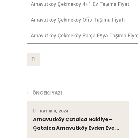
Arnavutköy Çekmeköy 4+1 Ev Taşıma Fiyatı
Arnavutköy Çekmeköy Ofis Taşıma Fiyatı
Arnavutköy Çekmeköy Parça Eşya Taşıma Fiyat
This Post
ÖNCEKI YAZI
Kasım 8, 2024
Arnavutköy Çatalca Nakliye –
Çatalca Arnavutköy Evden Eve ...