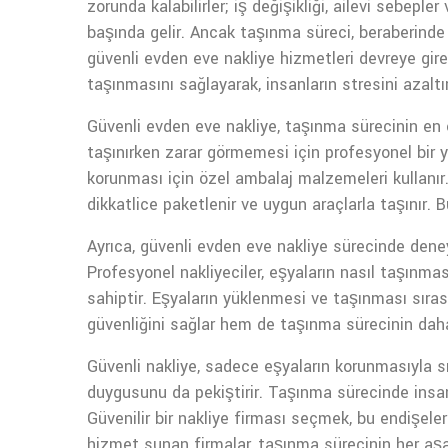
zorunda kalabilirler; iş değişikliği, ailevi sebeple
başında gelir. Ancak taşınma süreci, beraberinde 
güvenli evden eve nakliye hizmetleri devreye girer
taşınmasını sağlayarak, insanların stresini azaltır
Güvenli evden eve nakliye, taşınma sürecinin en ön
taşınırken zarar görmemesi için profesyonel bir yak
korunması için özel ambalaj malzemeleri kullanır. K
dikkatlice paketlenir ve uygun araçlarla taşınır. B
Ayrıca, güvenli evden eve nakliye sürecinde deney
Profesyonel nakliyeciler, eşyaların nasıl taşınma
sahiptir. Eşyaların yüklenmesi ve taşınması sırası
güvenliğini sağlar hem de taşınma sürecinin daha 
Güvenli nakliye, sadece eşyaların korunmasıyla sı
duygusunu da pekiştirir. Taşınma sürecinde insan
Güvenilir bir nakliye firması seçmek, bu endişel
hizmet sunan firmalar, taşınma sürecinin her aşa