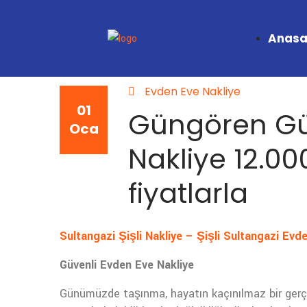
Anasa
Evden Eve Nakliye
01
Güngören Gü
Oca
Nakliye 12.00
fiyatlarla
Sultangazi Şişli Nakliye – Şişli Sultangazi Evde
Güvenli Evden Eve Nakliye
Günümüzde taşınma, hayatın kaçınılmaz bir gerçeği