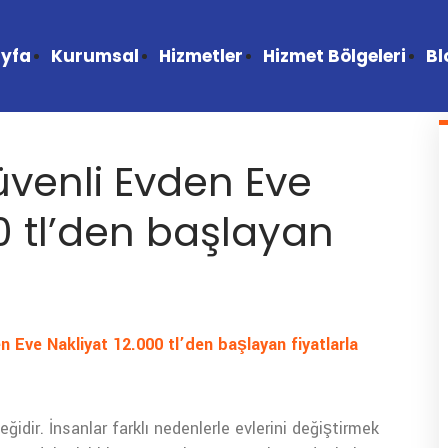
yfa
Kurumsal
Hizmetler
Hizmet Bölgeleri
Bl
venli Evden Eve
0 tl’den başlayan
n Eve Nakliyat 12.000 tl’den başlayan fiyatlarla
dir. İnsanlar farklı nedenlerle evlerini değiştirmek