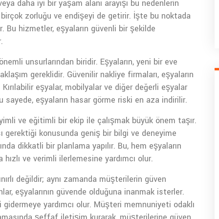
r veya daha iyi bir yaşam alanı arayışı bu nedenlerin
birçok zorluğu ve endişeyi de getirir. İşte bu noktada
. Bu hizmetler, eşyaların güvenli bir şekilde
.
emli unsurlarından biridir. Eşyaların, yeni bir eve
laşım gereklidir. Güvenilir nakliye firmaları, eşyaların
ırılabilir eşyalar, mobilyalar ve diğer değerli eşyalar
u sayede, eşyaların hasar görme riski en aza indirilir.
imli ve eğitimli bir ekip ile çalışmak büyük önem taşır.
sı gerektiği konusunda geniş bir bilgi ve deneyime
nda dikkatli bir planlama yapılır. Bu, hem eşyaların
hızlı ve verimli ilerlemesine yardımcı olur.
nırlı değildir; aynı zamanda müşterilerin güven
lar, eşyalarının güvende olduğuna inanmak isterler.
eri gidermeye yardımcı olur. Müşteri memnuniyeti odaklı
masında şeffaf iletişim kurarak, müşterilerine güven